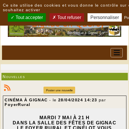
Panneau de gestion des cookies
Ce site utilise des cookies et vous donne le contrôle su
souhaitez activer
Tout accepter
Tout refuser
Personnaliser
Po
Nouvelles
Poster une nouvelle
CINÉMA À GIGNAC
- le
28/04/2024 14:23
par
FoyerRural
MARDI 7 MAI À 21 H
DANS LA SALLE DES FÊTES DE GIGNAC
LE FOYER RURAL ET CINÉLOT VOUS