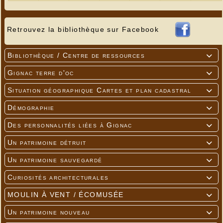
Pass Culture (sous conditions d'éligibilité) : 6
places pour 18 €
Retrouvez la bibliothèque sur Facebook
Bibliothèque / Centre de ressources

Gignac terre d'oc

Situation géographique Cartes et plan cadastral

Démographie

Des personnalités liées à Gignac

Un patrimoine détruit

Un patrimoine sauvegardé

Curiosités architecturales

MOULIN À VENT / ÉCOMUSÉE

Un patrimoine nouveau
