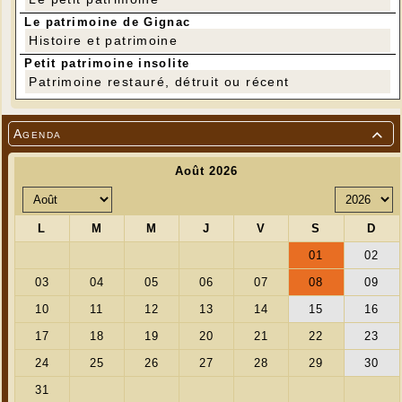
Le patrimoine de Gignac
Histoire et patrimoine
Petit patrimoine insolite
Patrimoine restauré, détruit ou récent
Agenda

---
A la fin du film, des éleveurs gignacois et des
environs parleront de leur travail, de leur vie
personnelle, des difficultés qu'ils rencontrent et
répondront à vos questions. Puis nous
clôturerons la soirée par le pot de l'amitié.
---
Tarifs
Entrée adulte : 6 €
Entrée jeunes (- de 25 ans) : 3 €
Titulaire de la carte de soutien: 4 €
(toutes les
infos sur la carte de soutien à CinéLot )