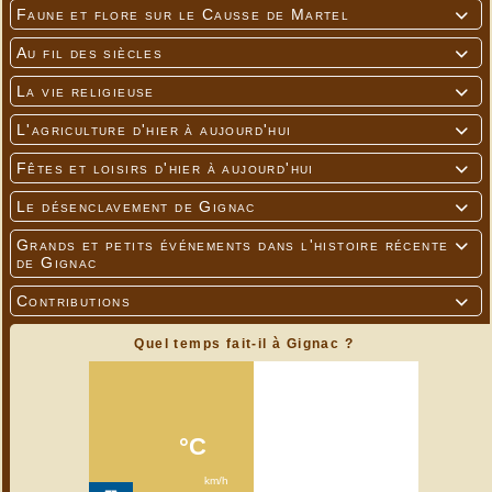
Faune et flore sur le Causse de Martel

Au fil des siècles

La vie religieuse

L'agriculture d'hier à aujourd'hui

Fêtes et loisirs d'hier à aujourd'hui

Le désenclavement de Gignac

Grands et petits événements dans l'histoire récente

de Gignac
Contributions

Quel temps fait-il à Gignac ?