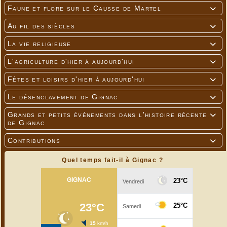
Faune et flore sur le Causse de Martel

Au fil des siècles

La vie religieuse

L'agriculture d'hier à aujourd'hui

Fêtes et loisirs d'hier à aujourd'hui

Le désenclavement de Gignac

Grands et petits événements dans l'histoire récente

de Gignac
Contributions

Quel temps fait-il à Gignac ?