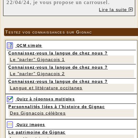
22/04/24, je vous propose un carrousel.
Pour cela vous aurez besoin de :
Lire la suite
- Un livre de plus de 20 cm de haut et important
plus de 400 pages (500/600 idéal)
- Une règle, un crayon à papier, un gros cutter
Testez vos connaissances sur Gignac
ou un bon ciseau, colle bâton, pistolet à colle
QCM simple
bienvenu, 6 ou 7 grands piques à brochette.
Connaissez-vous la langue de chez nous ?
- Pour la déco : au choix, perles, bandes de
Le "parler" Gignacois 1
strass, boutons, rubans…
Connaissez-vous la langue de chez nous ?
- Page jointe à imprimer 2 fois. Chevaux et/ou
Le "parler" Gignacois 2
enfants
Connaissez-vous la langue de chez nous ?
Les horaires : 9h 15/ 12h puis 14h / 17h ou les
Langue et littérature occitanes
deux. Possibilité de pique-niquer sur place
Quizz à réponses multiples
Comme d’habitude inscriptions souhaitées et
Personnalités liées à l'histoire de Gignac
Des Gignacois célèbres
signaler si vous restez manger.
Quizz images
Sylvie : 06 31 83 17 03
Le patrimoine de Gignac
Annette : 06 89 44 72 46 ou