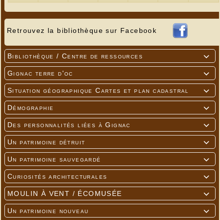
Retrouvez la bibliothèque sur Facebook
Sylvie CARDOSO
Bibliothèque / Centre de ressources

Gignac terre d'oc

Situation géographique Cartes et plan cadastral

Démographie

Des personnalités liées à Gignac

Un patrimoine détruit

Un patrimoine sauvegardé

Curiosités architecturales

MOULIN À VENT / ÉCOMUSÉE

Un patrimoine nouveau
