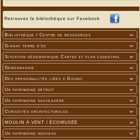
Retrouvez la bibliothèque sur Facebook
Bibliothèque / Centre de ressources

Gignac terre d'oc

Situation géographique Cartes et plan cadastral

Démographie

Des personnalités liées à Gignac

Un patrimoine détruit

Un patrimoine sauvegardé

Curiosités architecturales

MOULIN À VENT / ÉCOMUSÉE

Un patrimoine nouveau
