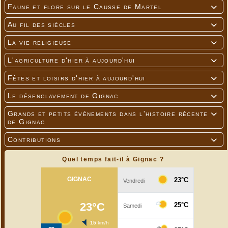
Faune et flore sur le Causse de Martel

Au fil des siècles

La vie religieuse

L'agriculture d'hier à aujourd'hui

Fêtes et loisirs d'hier à aujourd'hui

Le désenclavement de Gignac

Grands et petits événements dans l'histoire récente

de Gignac
Contributions

Quel temps fait-il à Gignac ?