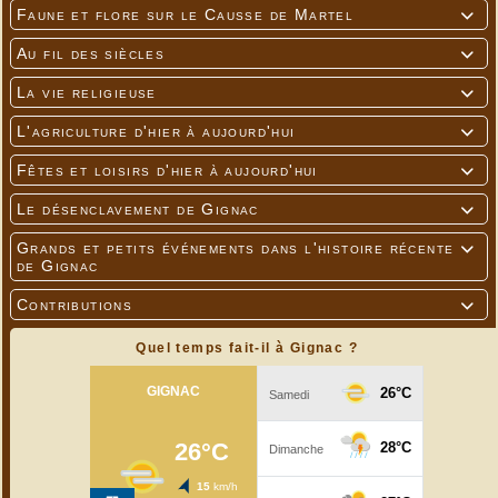
Faune et flore sur le Causse de Martel

Au fil des siècles

La vie religieuse

L'agriculture d'hier à aujourd'hui

Fêtes et loisirs d'hier à aujourd'hui

Le désenclavement de Gignac

Grands et petits événements dans l'histoire récente

de Gignac
Contributions

Quel temps fait-il à Gignac ?