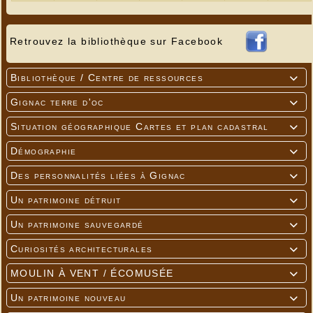
Retrouvez la bibliothèque sur Facebook
Bibliothèque / Centre de ressources

Gignac terre d'oc

Situation géographique Cartes et plan cadastral

Démographie

Des personnalités liées à Gignac

Un patrimoine détruit

Un patrimoine sauvegardé

Curiosités architecturales

MOULIN À VENT / ÉCOMUSÉE

Un patrimoine nouveau
