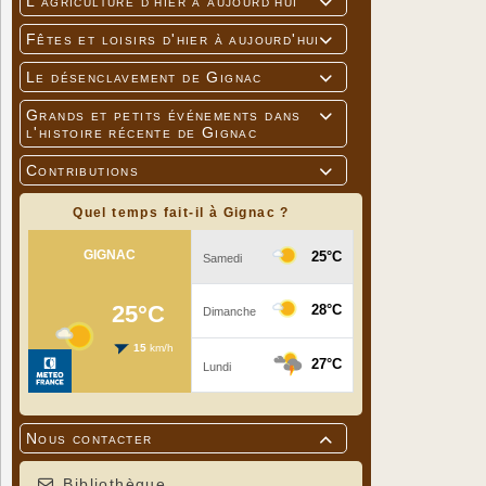
L'agriculture d'hier à aujourd'hui

Fêtes et loisirs d'hier à aujourd'hui

Le désenclavement de Gignac

Grands et petits événements dans

l'histoire récente de Gignac
Contributions

Quel temps fait-il à Gignac ?
Nous contacter

Bibliothèque