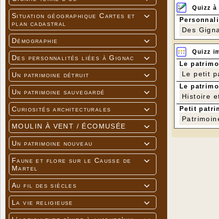
Quizz à
Situation géographique Cartes et

Personnali
plan cadastral
Des Gigna
Démographie

Quizz i
Des personnalités liées à Gignac

Le patrimo
Le petit 
Un patrimoine détruit

Le patrimo
Un patrimoine sauvegardé

Histoire e
Petit patri
Curiosités architecturales

Patrimoin
MOULIN À VENT / ÉCOMUSÉE

Un patrimoine nouveau

Faune et flore sur le Causse de

Martel
Au fil des siècles

La vie religieuse
