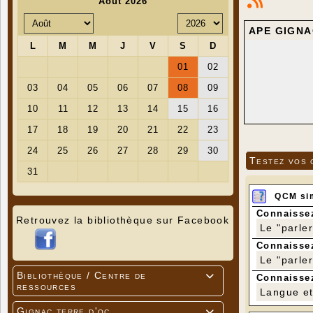
APE GIGNA
Testez vos 
QCM si
Connaissez
Retrouvez la bibliothèque sur Facebook
Le "parle
Connaissez
Le "parle
Bibliothèque / Centre de

Connaissez
ressources
Langue et 
Gignac terre d'oc
