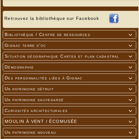
Retrouvez la bibliothèque sur Facebook
Bibliothèque / Centre de ressources

Gignac terre d'oc

Situation géographique Cartes et plan cadastral

Démographie

Des personnalités liées à Gignac

Un patrimoine détruit

Un patrimoine sauvegardé

Curiosités architecturales

MOULIN À VENT / ÉCOMUSÉE

Un patrimoine nouveau
