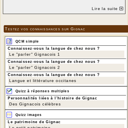
Lire la suite
Testez vos connaissances sur Gignac
QCM simple
Connaissez-vous la langue de chez nous ?
Le "parler" Gignacois 1
Connaissez-vous la langue de chez nous ?
Le "parler" Gignacois 2
Connaissez-vous la langue de chez nous ?
Langue et littérature occitanes
Il semble que les enfants soient les mêmes, avec
les mêmes vêtements, que ceux que l'on voit sur
Quizz à réponses multiples
cette autre photo prise à la fontaine du Touron en
Personnalités liées à l'histoire de Gignac
1943 ? Les deux photos ont les mêmes
Des Gignacois célèbres
caractéristiques (type de papier, encadrement,
même tampon au verso). Les deux photos ont sans
doute été faites le même jour.
Quizz images
Le patrimoine de Gignac
Le petit patrimoine