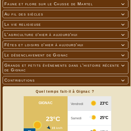
Faune et flore sur le Causse de Martel

Au fil des siècles

La vie religieuse

L'agriculture d'hier à aujourd'hui

Fêtes et loisirs d'hier à aujourd'hui

Le désenclavement de Gignac

Grands et petits événements dans l'histoire récente

de Gignac
Contributions

Quel temps fait-il à Gignac ?