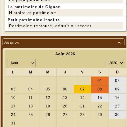
Le patrimoine de Gignac
Histoire et patrimoine
Petit patrimoine insolite
Patrimoine restauré, détruit ou récent
Agenda

Au 1er plan : René Vayssié (Puy Lambert)
De gauche à droite, au 2ème plan : Pierre Lestrade,
Yves Delpy, Yves Delsol, Georges Mourlhou, Louis
Laval, Elie Roussel, Georges Delclau, Jean-Baptiste
Delpy, Charles Rol