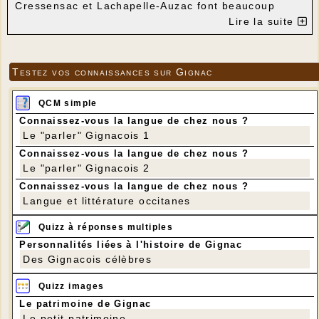
Cressensac et Lachapelle-Auzac font beaucoup
mieux, mais c'est Nespouls qui obtient le meilleur
Lire la suite
classement parmi les communes qui entourent
Gignac. Nespouls est même "labellisable", comme
Brive qui obtient un classement flatteur (49e/34 808
communes et 10e/332 pour les villes de 20 000 à 50
Testez vos connaissances sur Gignac
000 habitants).
Tous les classements ici
QCM simple
Connaissez-vous la langue de chez nous ?
Le "parler" Gignacois 1
Connaissez-vous la langue de chez nous ?
Le "parler" Gignacois 2
Connaissez-vous la langue de chez nous ?
Langue et littérature occitanes
Quizz à réponses multiples
Personnalités liées à l'histoire de Gignac
Des Gignacois célèbres
Quizz images
Le patrimoine de Gignac
Le petit patrimoine