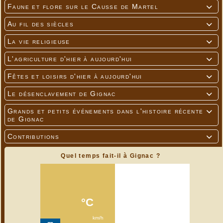
Faune et flore sur le Causse de Martel

Au fil des siècles

La vie religieuse

L'agriculture d'hier à aujourd'hui

Fêtes et loisirs d'hier à aujourd'hui

Le désenclavement de Gignac

Grands et petits événements dans l'histoire récente

de Gignac
Contributions

Quel temps fait-il à Gignac ?