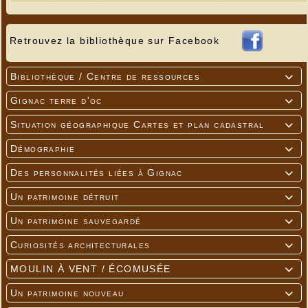
Retrouvez la bibliothèque sur Facebook
Bibliothèque / Centre de ressources

Gignac terre d'oc

Situation géographique Cartes et plan cadastral

Démographie

Des personnalités liées à Gignac

Un patrimoine détruit

Un patrimoine sauvegardé

Curiosités architecturales

MOULIN À VENT / ÉCOMUSÉE

Un patrimoine nouveau
