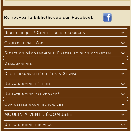
Retrouvez la bibliothèque sur Facebook
Bibliothèque / Centre de ressources

Gignac terre d'oc

Situation géographique Cartes et plan cadastral

Démographie

Des personnalités liées à Gignac

Un patrimoine détruit

Un patrimoine sauvegardé

Curiosités architecturales

MOULIN À VENT / ÉCOMUSÉE

Un patrimoine nouveau
