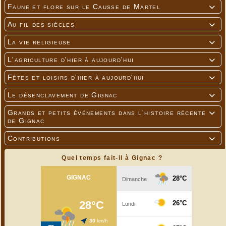
Faune et flore sur le Causse de Martel

Au fil des siècles

La vie religieuse

L'agriculture d'hier à aujourd'hui

Fêtes et loisirs d'hier à aujourd'hui

Le désenclavement de Gignac

Grands et petits événements dans l'histoire récente

de Gignac
Contributions

Quel temps fait-il à Gignac ?