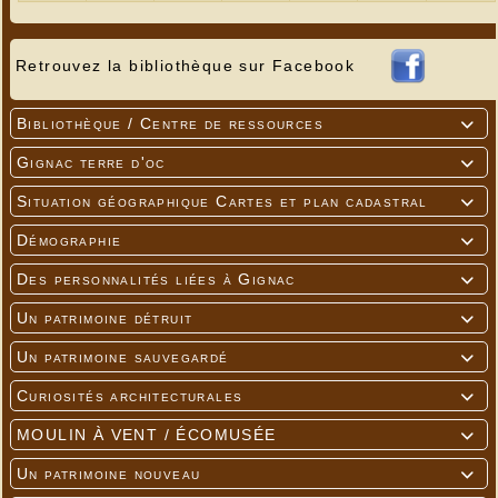
Retrouvez la bibliothèque sur Facebook
Bibliothèque / Centre de ressources

Gignac terre d'oc

Situation géographique Cartes et plan cadastral

Démographie

Des personnalités liées à Gignac

Un patrimoine détruit

Un patrimoine sauvegardé

Curiosités architecturales

MOULIN À VENT / ÉCOMUSÉE

Un patrimoine nouveau
