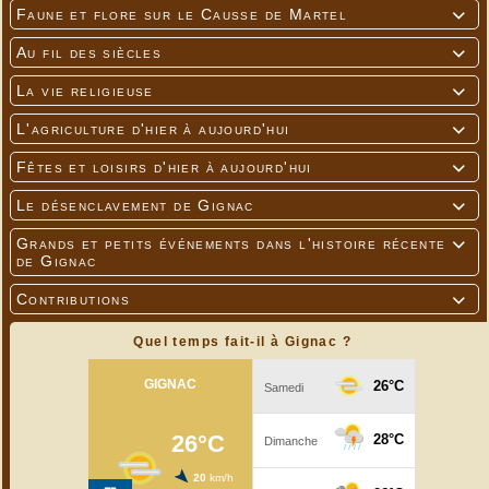
Faune et flore sur le Causse de Martel

Au fil des siècles

La vie religieuse

L'agriculture d'hier à aujourd'hui

Fêtes et loisirs d'hier à aujourd'hui

Le désenclavement de Gignac

Grands et petits événements dans l'histoire récente

de Gignac
Contributions

Quel temps fait-il à Gignac ?