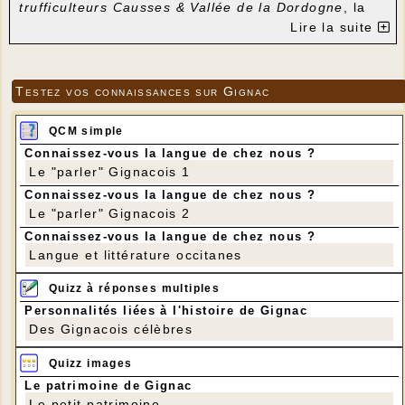
trufficulteurs Causses & Vallée de la Dordogne
, la
Mairie de Gignac et l'association
Lo Patrimòni Les
Lire la suite
Amis du Moulin de Gignac.
14 trufficulteurs, une
vingtaine de producteurs de produits régionaux et
d'artisans divers ont accueilli un public de curieux
ravis de voir que la
melanosporum
existait toujours
Testez vos connaissances sur Gignac
chez nous. Les contrôleurs ont sélectionné 9,5 kg
de truffes de qualité mises en vente entre 500 et
750 € le kg. En fin de matinée les membres de
QCM simple
l'
Association
lotoise des trufficulteurs Causses &
Vallée de la Dordogne
ont récompensé les
Connaissez-vous la langue de chez nous ?
trufficulteurs ayant présenté les plus belles truffes,
Le "parler" Gignacois 1
puis la mairie de Gignac a invité producteurs,
Connaissez-vous la langue de chez nous ?
artisans et visiteurs à partager le verre de l'amitié.
Le "parler" Gignacois 2
Site de l'Association lotoise des trufficulteurs
Connaissez-vous la langue de chez nous ?
Causses et Vallée de la Dordogne
Langue et littérature occitanes
Quizz à réponses multiples
Personnalités liées à l'histoire de Gignac
Des Gignacois célèbres
Quizz images
Le patrimoine de Gignac
Le petit patrimoine