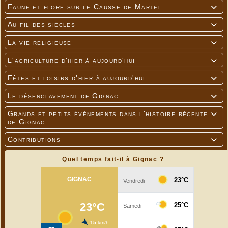
Faune et flore sur le Causse de Martel

Au fil des siècles

La vie religieuse

L'agriculture d'hier à aujourd'hui

Fêtes et loisirs d'hier à aujourd'hui

Le désenclavement de Gignac

Grands et petits événements dans l'histoire récente

de Gignac
Contributions

Quel temps fait-il à Gignac ?