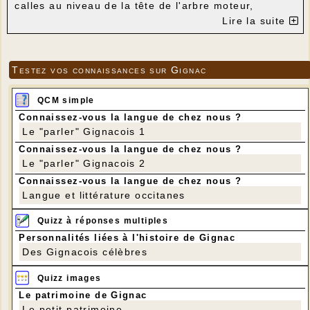
calles au niveau de la tête de l'arbre moteur,
réglage du hauban, resserrage des frettes
Lire la suite
métalliques situées sur les axes des ailes. Les
travaux se sont achevés de nuit, à la lampe
frontale, pour que les deux techniciens n'aient pas à
revenir à Gignac depuis le sud de Toulouse où est
Testez vos connaissances sur Gignac
basée l'entreprise. Le coût important de ces travaux
sur ce bâtiment communal est pris en charge par
l'association Lo Patrimòni.
QCM simple
Connaissez-vous la langue de chez nous ?
Le "parler" Gignacois 1
Connaissez-vous la langue de chez nous ?
Le "parler" Gignacois 2
Connaissez-vous la langue de chez nous ?
Langue et littérature occitanes
Quizz à réponses multiples
Personnalités liées à l'histoire de Gignac
Des Gignacois célèbres
Quizz images
Le patrimoine de Gignac
Le petit patrimoine