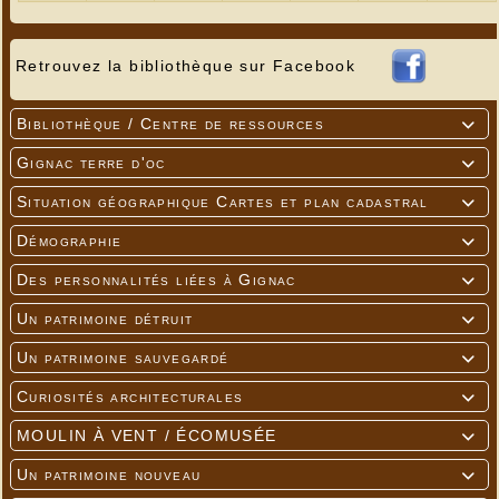
Retrouvez la bibliothèque sur Facebook
Bibliothèque / Centre de ressources

Gignac terre d'oc

Situation géographique Cartes et plan cadastral

Démographie

Des personnalités liées à Gignac

Un patrimoine détruit

Un patrimoine sauvegardé

Curiosités architecturales

MOULIN À VENT / ÉCOMUSÉE

Un patrimoine nouveau
