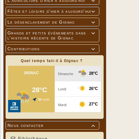
L'agriculture d'hier à aujourd'hui

Fêtes et loisirs d'hier à aujourd'hui

Le désenclavement de Gignac

Grands et petits événements dans

l'histoire récente de Gignac
Contributions

Quel temps fait-il à Gignac ?
Nous contacter

Bibliothèque