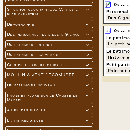
Quizz à
Situation géographique Cartes et

Personnali
plan cadastral
Des Gigna
Démographie

Quizz i
Des personnalités liées à Gignac

Le patrimo
Le petit 
Un patrimoine détruit

Le patrimo
Un patrimoine sauvegardé

Histoire e
Petit patri
Curiosités architecturales

Patrimoin
MOULIN À VENT / ÉCOMUSÉE

Un patrimoine nouveau

Faune et flore sur le Causse de

Martel
Au fil des siècles

La vie religieuse
