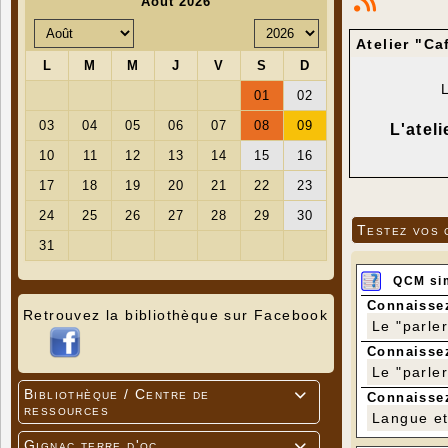
Atelier "Ca
L'atel
Testez vos 
QCM si
Connaissez
Retrouvez la bibliothèque sur Facebook
Le "parle
Connaissez
Le "parle
Bibliothèque / Centre de

Connaissez
ressources
Langue et 
Gignac terre d'oc
