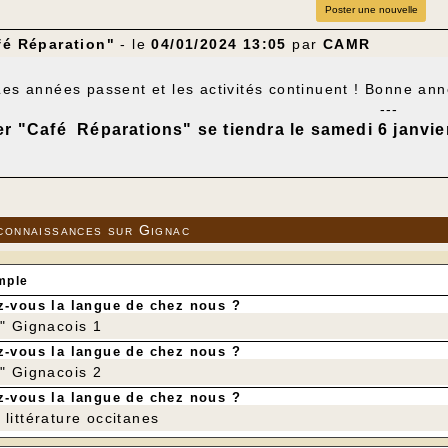
Poster une nouvelle
fé Réparation"
- le
04/01/2024 13:05
par
CAMR
Les années passent et les activités continuent ! Bonne a
---
ier "Café Réparations" se tiendra le samedi 6 janvie
---
connaissances sur Gignac
mple
-vous la langue de chez nous ?
r" Gignacois 1
-vous la langue de chez nous ?
r" Gignacois 2
-vous la langue de chez nous ?
littérature occitanes