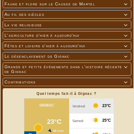
Faune et flore sur le Causse de Martel

Au fil des siècles

La vie religieuse

L'agriculture d'hier à aujourd'hui

Fêtes et loisirs d'hier à aujourd'hui

Le désenclavement de Gignac

Grands et petits événements dans l'histoire récente

de Gignac
Contributions

Quel temps fait-il à Gignac ?