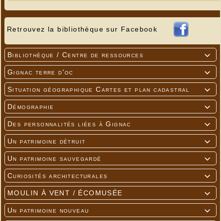
Retrouvez la bibliothèque sur Facebook
Bibliothèque / Centre de ressources

Gignac terre d'oc

Situation géographique Cartes et plan cadastral

Démographie

Des personnalités liées à Gignac

Un patrimoine détruit

Un patrimoine sauvegardé

Curiosités architecturales

MOULIN À VENT / ÉCOMUSÉE

Un patrimoine nouveau
