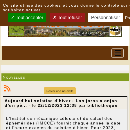
Panneau de gestion des cookies
Ce site utilise des cookies et vous donne le contrôle su
souhaitez activer
Tout accepter
Tout refuser
Personnaliser
Po
Nouvelles
Poster une nouvelle
Aujourd'hui solstice d'hiver : Los jorns alonjan
d'un pè...
- le
22/12/2023 12:38
par
bibliotheque
L'Institut de mécanique céleste et de calcul des
éphémérides (IMCCE) fournit chaque année la date
et l'heure exactes du solstice d'hiver.
Pour 2023,