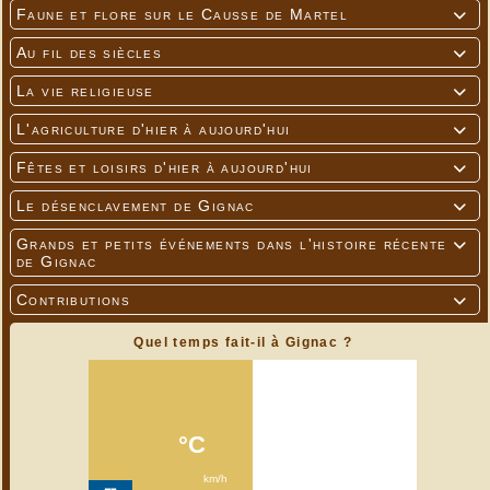
Faune et flore sur le Causse de Martel

Au fil des siècles

La vie religieuse

L'agriculture d'hier à aujourd'hui

Fêtes et loisirs d'hier à aujourd'hui

Le désenclavement de Gignac

Grands et petits événements dans l'histoire récente

de Gignac
Contributions

Quel temps fait-il à Gignac ?