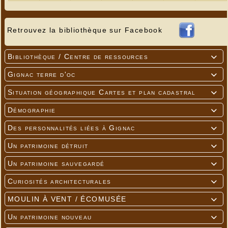
Retrouvez la bibliothèque sur Facebook
Bibliothèque / Centre de ressources

Gignac terre d'oc

Situation géographique Cartes et plan cadastral

Démographie

Des personnalités liées à Gignac

Un patrimoine détruit

Un patrimoine sauvegardé

Curiosités architecturales

MOULIN À VENT / ÉCOMUSÉE

Un patrimoine nouveau
