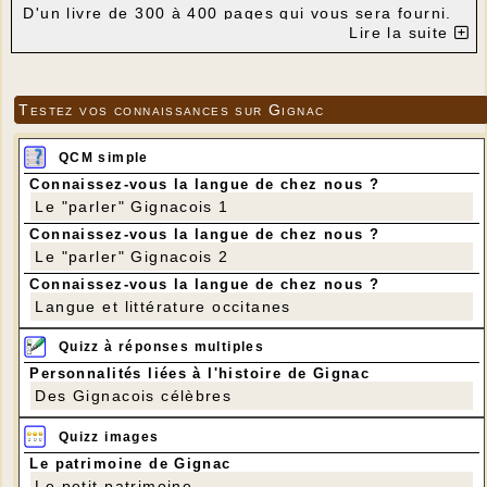
D'un livre de 300 à 400 pages qui vous sera fourni.
Lire la suite
Il faut apporter (si vous en avez) :
Un bon cutter (3 disponibles à l'atelier)
Une règle graduée et un crayon
Un tapis de découpe (3 disponibles à l'atelier) ou un
Testez vos connaissances sur Gignac
calendrier en carton fera l'affaire
Un tube de bonne colle et, dans l'idéal, un pistolet
de colle chaude transparente
QCM simple
Des petites décorations de Noël, du ruban, des
Connaissez-vous la langue de chez nous ?
perles, des paillettes, de la dentelle, du papier
Le "parler" Gignacois 1
brillant,... au choix
Connaissez-vous la langue de chez nous ?
Et de la patience
Le "parler" Gignacois 2
L'atelier se déroulera à Gignac dans la salle des
associations (ancienne bibliothèque), derrière la
Connaissez-vous la langue de chez nous ?
salle des fêtes.
Langue et littérature occitanes
Pour ce lundi 11 décembre, il y aura deux ateliers
: le matin de 9 h 15 à 12 h et l'après-midi de 14 h
Quizz à réponses multiples
à 17 h.
Inscription souhaitée : Annette : 06 89 44 72 46
Personnalités liées à l'histoire de Gignac
ou mail : jeannotdebrieannette@orange.fr
Des Gignacois célèbres
Sylvie Cardoso
Quizz images
Le patrimoine de Gignac
Le petit patrimoine