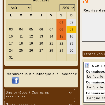
Reprise des
Testez vos 
QCM si
Connaissez
Retrouvez la bibliothèque sur Facebook
Le "parle
Connaissez
Le "parle
Bibliothèque / Centre de

Connaissez
ressources
Langue et 
Gignac terre d'oc
