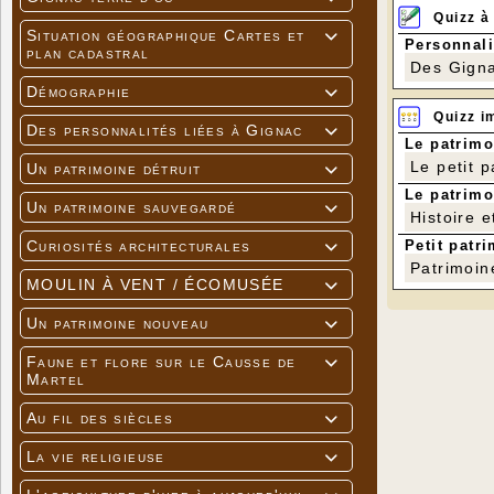
Quizz à
Situation géographique Cartes et

Personnali
plan cadastral
Des Gigna
Démographie

Quizz i
Des personnalités liées à Gignac

Le patrimo
Le petit 
Un patrimoine détruit

Le patrimo
Un patrimoine sauvegardé

Histoire e
Petit patri
Curiosités architecturales

Patrimoin
MOULIN À VENT / ÉCOMUSÉE

Un patrimoine nouveau

Faune et flore sur le Causse de

Martel
Au fil des siècles

La vie religieuse
