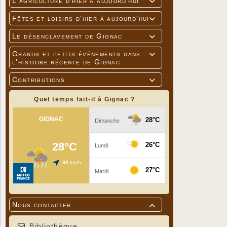
L'agriculture d'hier à aujourd'hui

Fêtes et loisirs d'hier à aujourd'hui

Le désenclavement de Gignac

Grands et petits événements dans

5 apprentis
l'histoire récente de Gignac
Photo : Jea
Contributions

Quel temps fait-il à Gignac ?
Nous contacter

Bibliothèque