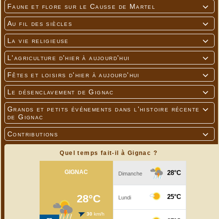
Faune et flore sur le Causse de Martel

Au fil des siècles

La vie religieuse

L'agriculture d'hier à aujourd'hui

Fêtes et loisirs d'hier à aujourd'hui

Le désenclavement de Gignac

Grands et petits événements dans l'histoire récente

de Gignac
Contributions

Quel temps fait-il à Gignac ?