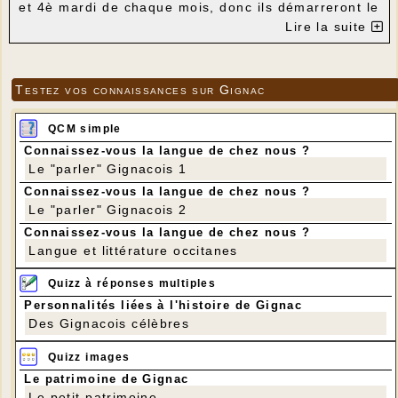
et 4è mardi de chaque mois, donc ils démarreront le
mardi 14 novembre à 14 heures à la salle des
Lire la suite
associations.
Ensuite nous organisons un repas le dimanche 19
novembre à midi avec une animation : Les
Fantaisistes (rires, sketchs, chansons, imitations)
Testez vos connaissances sur Gignac
Prix du repas pour les adhérents 24,00 €, pour les
non adhérents : 34,00 €.
Retenez bien cette date pour passer une bonne
QCM simple
journée.
Connaissez-vous la langue de chez nous ?
Le "parler" Gignacois 1
Connaissez-vous la langue de chez nous ?
Le "parler" Gignacois 2
Connaissez-vous la langue de chez nous ?
Langue et littérature occitanes
Quizz à réponses multiples
Personnalités liées à l'histoire de Gignac
Des Gignacois célèbres
Quizz images
Le patrimoine de Gignac
Le petit patrimoine