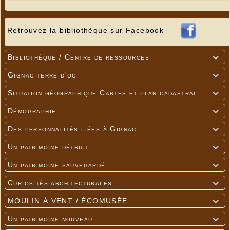
Retrouvez la bibliothèque sur Facebook
Bibliothèque / Centre de ressources

Gignac terre d'oc

Situation géographique Cartes et plan cadastral

Démographie

Des personnalités liées à Gignac

Un patrimoine détruit

Un patrimoine sauvegardé

Curiosités architecturales

MOULIN À VENT / ÉCOMUSÉE

Un patrimoine nouveau
