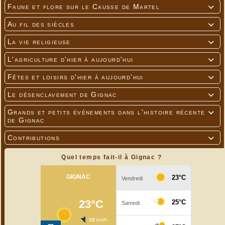
Faune et flore sur le Causse de Martel

Au fil des siècles

La vie religieuse

L'agriculture d'hier à aujourd'hui

Fêtes et loisirs d'hier à aujourd'hui

Le désenclavement de Gignac

Grands et petits événements dans l'histoire récente

de Gignac
Contributions

Quel temps fait-il à Gignac ?