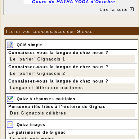
Cours
de HATHA YOGA d'Octobre
Lire la suite
SAMEDI 14 OCTOBRE 2023
de 9h30 à 12h00
Salle de motricité de l'école de GIGNAC
Béatrice & Benoît, professeurs expérimentés,
Testez vos connaissances sur Gignac
donneront le cours de HATHA YOGA Traditionnel,
issu d'une lignée indienne.
QCM simple
ASANA (postures) / PRANAYAMA (maîtrise du
Connaissez-vous la langue de chez nous ?
souffle) / DHARANA (concentration) / DHYANA
Le "parler" Gignacois 1
(méditation) / Relaxation
Le YOGA permet de gérer ses émotions, ses
Connaissez-vous la langue de chez nous ?
doutes, son stress, par des techniques simples
Le "parler" Gignacois 2
et abordables à tout le monde.
Connaissez-vous la langue de chez nous ?
Le YOGA apporte santé mentale & physique,
Langue et littérature occitanes
énergie puissante, esprit clair & serein.
Une attention particulière est apportée pour chaque
Quizz à réponses multiples
exercice, avec respect et bienveillance
Personnalités liées à l'histoire de Gignac
Des conseils individuels sont prodigués tout au long
Des Gignacois célèbres
de la séance.
Ouvert à tous ! du débutant au chevronné !
Quizz images
Apporter un tapis et un coussin (prêt possible au
besoin)
Le patrimoine de Gignac
Participation : 25€
Le petit patrimoine