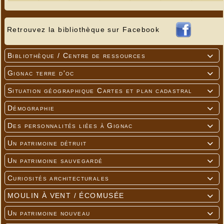
Retrouvez la bibliothèque sur Facebook
Bibliothèque / Centre de ressources

Gignac terre d'oc

Situation géographique Cartes et plan cadastral

Démographie

Des personnalités liées à Gignac

Un patrimoine détruit

Un patrimoine sauvegardé

Curiosités architecturales

MOULIN À VENT / ÉCOMUSÉE

Un patrimoine nouveau
