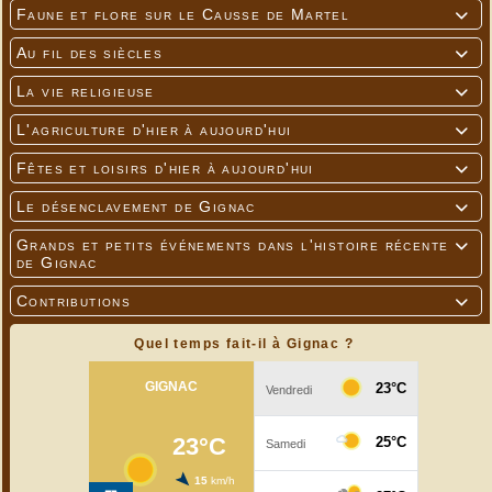
Faune et flore sur le Causse de Martel

Au fil des siècles

La vie religieuse

L'agriculture d'hier à aujourd'hui

Fêtes et loisirs d'hier à aujourd'hui

Le désenclavement de Gignac

Grands et petits événements dans l'histoire récente

de Gignac
Contributions

Quel temps fait-il à Gignac ?