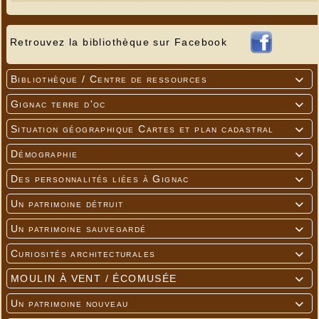
Retrouvez la bibliothèque sur Facebook
Bibliothèque / Centre de ressources

Gignac terre d'oc

Situation géographique Cartes et plan cadastral

Démographie

Des personnalités liées à Gignac

Un patrimoine détruit

Un patrimoine sauvegardé

Curiosités architecturales

MOULIN À VENT / ÉCOMUSÉE

Un patrimoine nouveau
