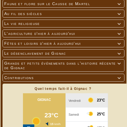
Faune et flore sur le Causse de Martel

Au fil des siècles

La vie religieuse

L'agriculture d'hier à aujourd'hui

Fêtes et loisirs d'hier à aujourd'hui

Le désenclavement de Gignac

Grands et petits événements dans l'histoire récente

de Gignac
Contributions

Quel temps fait-il à Gignac ?