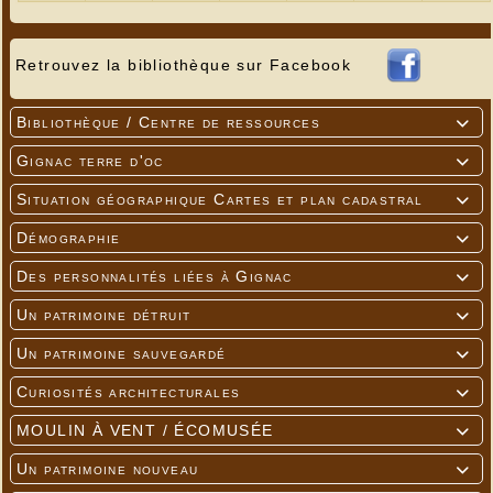
Retrouvez la bibliothèque sur Facebook
Bibliothèque / Centre de ressources

Gignac terre d'oc

Situation géographique Cartes et plan cadastral

Démographie

Des personnalités liées à Gignac

Un patrimoine détruit

Un patrimoine sauvegardé

Curiosités architecturales

MOULIN À VENT / ÉCOMUSÉE

Un patrimoine nouveau
