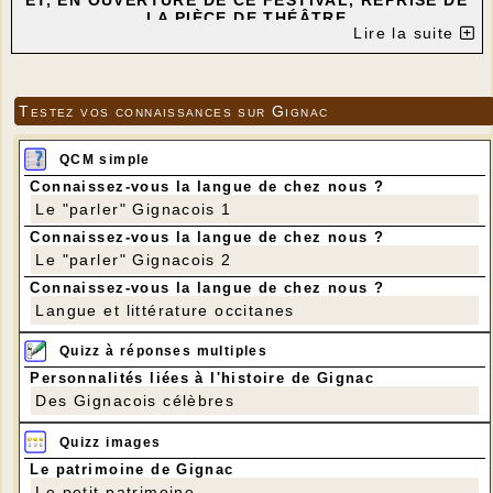
ET, EN OUVERTURE DE CE FESTIVAL, REPRISE DE
LA PIÈCE DE THÉÂTRE
Lire la suite
"MOURIR POUR UN MOULIN À VENT"
INTERPRÉTÉE PAR LA TROUPE DE THÉÂTRE DE
GIGNAC
"LA COMPAGNIE DU MOULIN À... PAROLES"
Testez vos connaissances sur Gignac
---
QCM simple
Connaissez-vous la langue de chez nous ?
Le "parler" Gignacois 1
Connaissez-vous la langue de chez nous ?
Le "parler" Gignacois 2
Connaissez-vous la langue de chez nous ?
Langue et littérature occitanes
Quizz à réponses multiples
Personnalités liées à l'histoire de Gignac
Des Gignacois célèbres
Quizz images
Le patrimoine de Gignac
Le petit patrimoine