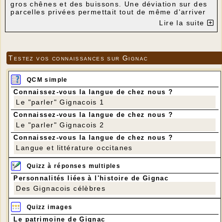
gros chênes et des buissons. Une déviation sur des
parcelles privées permettait tout de même d'arriver
sur le site. Depuis quelques semaines un bornage
Lire la suite
effectué par les géomètres permettait de savoir où
passait autrefois le chemin charretier situé entre
deux murs écroulés. Les chênes immenses ont été
coupés et depuis quelques jours une entreprise
Testez vos connaissances sur Gignac
arrache les souches, écrase les murs et trace le
nouveau chemin. Voici quelques photos montrant
l'état actuel des travaux.
QCM simple
Connaissez-vous la langue de chez nous ?
Le "parler" Gignacois 1
Connaissez-vous la langue de chez nous ?
Le "parler" Gignacois 2
Connaissez-vous la langue de chez nous ?
Langue et littérature occitanes
Quizz à réponses multiples
Personnalités liées à l'histoire de Gignac
Des Gignacois célèbres
Quizz images
Le patrimoine de Gignac