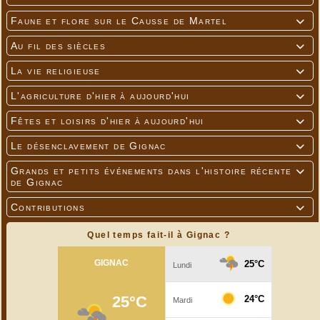
Faune et flore sur le Causse de Martel

Au fil des siècles

La vie religieuse

L'agriculture d'hier à aujourd'hui

Fêtes et loisirs d'hier à aujourd'hui

Le désenclavement de Gignac

Grands et petits événements dans l'histoire récente

de Gignac
Contributions

Quel temps fait-il à Gignac ?