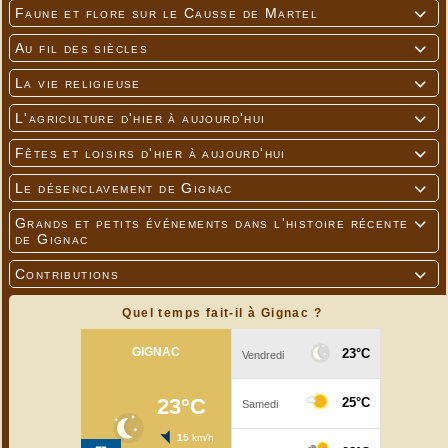
Faune et flore sur le Causse de Martel

Au fil des siècles

La vie religieuse

L'agriculture d'hier à aujourd'hui

Fêtes et loisirs d'hier à aujourd'hui

Le désenclavement de Gignac

Grands et petits événements dans l'histoire récente

de Gignac
Contributions

Quel temps fait-il à Gignac ?