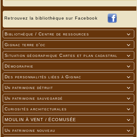
Retrouvez la bibliothèque sur Facebook
Bibliothèque / Centre de ressources

Gignac terre d'oc

Situation géographique Cartes et plan cadastral

Démographie

Des personnalités liées à Gignac

Un patrimoine détruit

Un patrimoine sauvegardé

Curiosités architecturales

MOULIN À VENT / ÉCOMUSÉE

Un patrimoine nouveau
