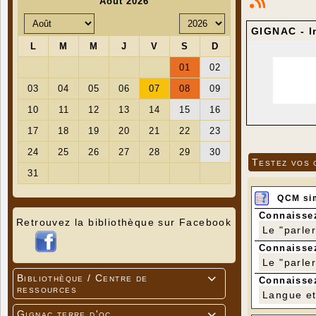
GIGNAC - I
Testez vos 
QCM si
Connaissez
Retrouvez la bibliothèque sur Facebook
Le "parle
Connaissez
Le "parle
Bibliothèque / Centre de

Connaissez
ressources
Langue et 
Gignac terre d'oc
