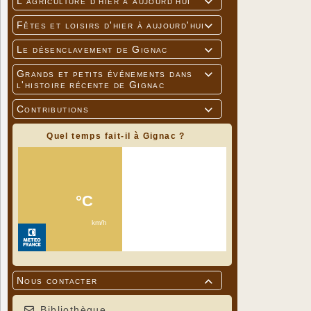
L'agriculture d'hier à aujourd'hui

Fêtes et loisirs d'hier à aujourd'hui

Le désenclavement de Gignac

Grands et petits événements dans

l'histoire récente de Gignac
Contributions

Quel temps fait-il à Gignac ?
Nous contacter

Bibliothèque