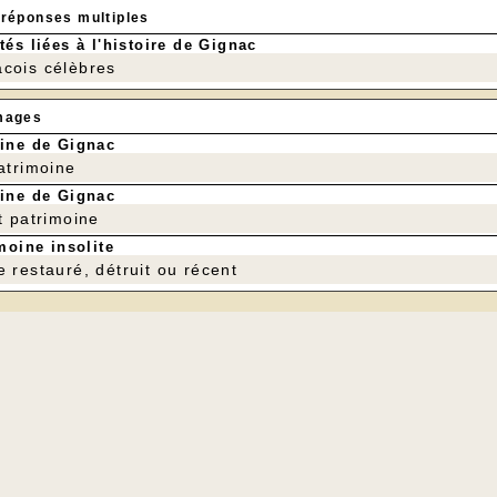
 réponses multiples
tés liées à l'histoire de Gignac
cois célèbres
mages
ine de Gignac
patrimoine
ine de Gignac
t patrimoine
moine insolite
e restauré, détruit ou récent
---