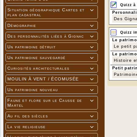
Quizz à
Situation géographique Cartes et

Personnali
plan cadastral
Des Gigna
Démographie

Quizz i
Des personnalités liées à Gignac

Le patrimo
Le petit 
Un patrimoine détruit

Le patrimo
Un patrimoine sauvegardé

Histoire e
Petit patri
Curiosités architecturales

Patrimoin
MOULIN À VENT / ÉCOMUSÉE

Un patrimoine nouveau

Faune et flore sur le Causse de

Martel
Au fil des siècles

La vie religieuse
