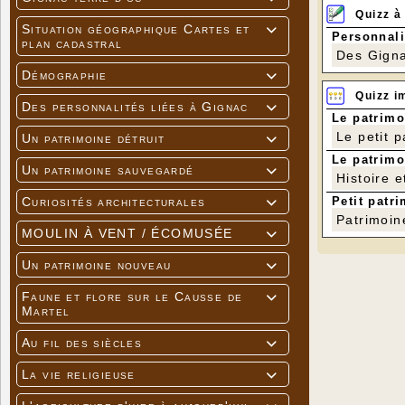
Quizz à
Situation géographique Cartes et

Personnali
plan cadastral
Des Gigna
Démographie

Quizz i
Des personnalités liées à Gignac

Le patrimo
Le petit 
Un patrimoine détruit

Le patrimo
Un patrimoine sauvegardé

Histoire e
Petit patri
Curiosités architecturales

Patrimoin
MOULIN À VENT / ÉCOMUSÉE

Un patrimoine nouveau

Faune et flore sur le Causse de

Martel
Au fil des siècles

La vie religieuse
