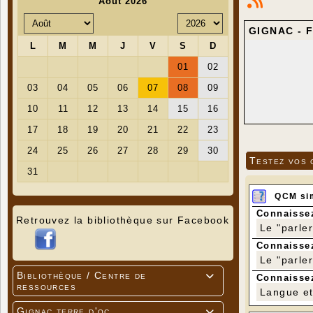
GIGNAC - F
Testez vos 
QCM si
Connaissez
Retrouvez la bibliothèque sur Facebook
Le "parle
Connaissez
Le "parle
Bibliothèque / Centre de

Connaissez
ressources
Langue et 
Gignac terre d'oc
