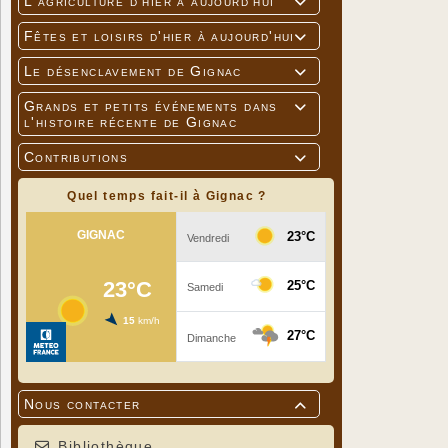
L'agriculture d'hier à aujourd'hui

Fêtes et loisirs d'hier à aujourd'hui

Le désenclavement de Gignac

Grands et petits événements dans

l'histoire récente de Gignac
Contributions

Les gâteau
Quel temps fait-il à Gignac ?
Nous contacter

Bibliothèque