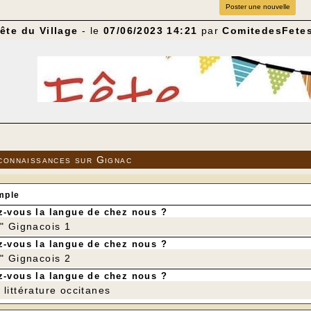
Poster une nouvelle
ête du Village
- le
07/06/2023 14:21
par
ComitedesFete
connaissances sur Gignac
mple
-vous la langue de chez nous ?
r" Gignacois 1
-vous la langue de chez nous ?
r" Gignacois 2
-vous la langue de chez nous ?
littérature occitanes