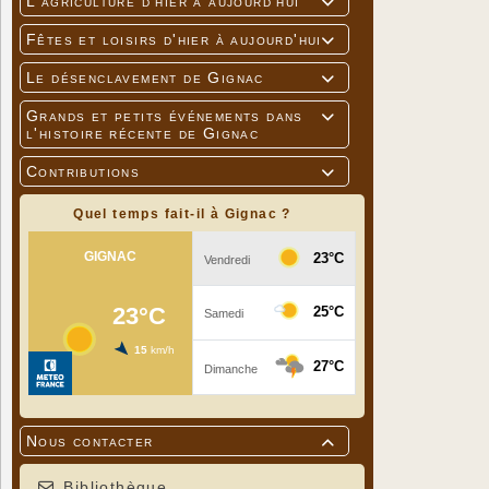
L'agriculture d'hier à aujourd'hui

Fêtes et loisirs d'hier à aujourd'hui

Le désenclavement de Gignac

Grands et petits événements dans

l'histoire récente de Gignac
Contributions

Quel temps fait-il à Gignac ?
Nous contacter

Bibliothèque