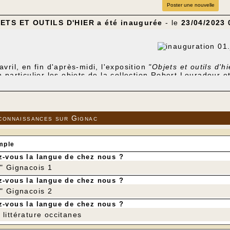
Poster une nouvelle
ETS ET OUTILS D'HIER a été inaugurée
- le
23/04/2023 
vril, en fin d'après-midi, l'exposition
"Objets et outils d'h
 particulier les objets de la collection Robert Louradour et
avons assisté, en quelques décennies, à la disparition défi
lus jamais. Ils méritent que les gestes de leurs propriétai
ient conservés pour s'inscrire à jamais dans la mémoire co
es femmes qui ont su s'adapter à la terre ingrate du Cau
matériel et immatériel.
connaissances sur Gignac
mple
-vous la langue de chez nous ?
:
Ancien atelier COSTA aux Genestes
r" Gignacois 1
d'ouverture du local aux particuliers et aux groupes :
il (rubrique Nous contacter), soit par téléphone au 05 65 
-vous la langue de chez nous ?
r" Gignacois 2
-vous la langue de chez nous ?
littérature occitanes