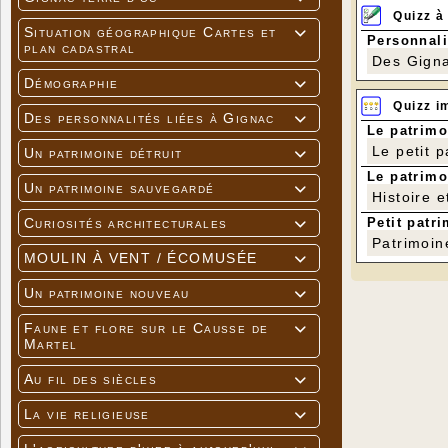
Quizz à
Situation géographique Cartes et

Personnali
plan cadastral
Des Gigna
Démographie

Quizz i
Des personnalités liées à Gignac

Le patrimo
Le petit 
Un patrimoine détruit

Le patrimo
Un patrimoine sauvegardé

Histoire e
Petit patri
Curiosités architecturales

Patrimoin
MOULIN À VENT / ÉCOMUSÉE

Un patrimoine nouveau

Faune et flore sur le Causse de

Martel
Au fil des siècles

La vie religieuse
