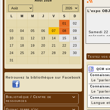
L'expo OBJ
Samedi 22 a
présente en
vent. Nous 
serviront p
l'outil, so
hommes et c
patrimoine 
Testez vos 
QCM si
Connaissez
Situation 
Retrouvez la bibliothèque sur Facebook
Le "parle
Modalités 
soit par ma
Connaissez
Le "parle
Bibliothèque / Centre de

Connaissez
ressources
Langue et 
Gignac terre d'oc
