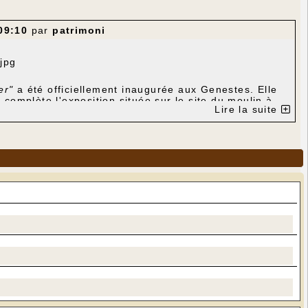
09:10
par
patrimoni
ier"
a été officiellement inaugurée aux Genestes. Elle
 complète l'exposition située sur le site du moulin à
Lire la suite
nitive d'un univers : les objets du quotidien ne
res, leur peine inscrite dans l'usure du manche ou de
llective. Cette exposition est un hommage rendu à ces
sse de Martel et qui nous ont légué un riche
prendre rendez-vous auprès de l'un des bénévoles,
37 70 53 (mairie) ou 05 65 37 77 41 (bibliothèque).