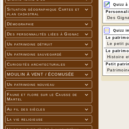
Quizz à
Situation géographique Cartes et

Personnali
plan cadastral
Des Gigna
Démographie

Quizz i
Des personnalités liées à Gignac

Le patrimo
Le petit 
Un patrimoine détruit

Le patrimo
Un patrimoine sauvegardé

Histoire e
Petit patri
Curiosités architecturales

Patrimoin
MOULIN À VENT / ÉCOMUSÉE

Un patrimoine nouveau

Faune et flore sur le Causse de

Martel
Au fil des siècles

La vie religieuse
