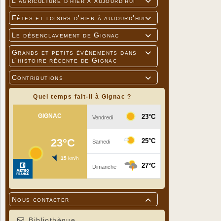
L'agriculture d'hier à aujourd'hui

Fêtes et loisirs d'hier à aujourd'hui

Le désenclavement de Gignac

Grands et petits événements dans

l'histoire récente de Gignac
Contributions

Quel temps fait-il à Gignac ?
Nous contacter

Bibliothèque