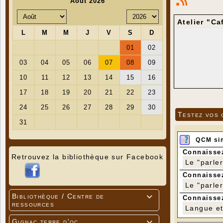
Atelier "Ca
Testez vos 
QCM si
Connaissez
Retrouvez la bibliothèque sur Facebook
Le "parle
Connaissez
Le "parle
Bibliothèque / Centre de

Connaissez
ressources
Langue et 
Gignac terre d'oc
