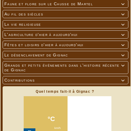
Faune et flore sur le Causse de Martel

Au fil des siècles

La vie religieuse

L'agriculture d'hier à aujourd'hui

Fêtes et loisirs d'hier à aujourd'hui

Le désenclavement de Gignac

Grands et petits événements dans l'histoire récente

de Gignac
Contributions

Quel temps fait-il à Gignac ?