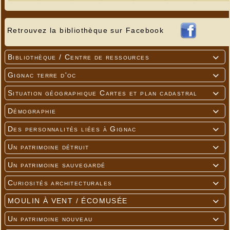
Retrouvez la bibliothèque sur Facebook
Bibliothèque / Centre de ressources

Gignac terre d'oc

Situation géographique Cartes et plan cadastral

Démographie

Des personnalités liées à Gignac

Un patrimoine détruit

Un patrimoine sauvegardé

Curiosités architecturales

MOULIN À VENT / ÉCOMUSÉE

Un patrimoine nouveau
