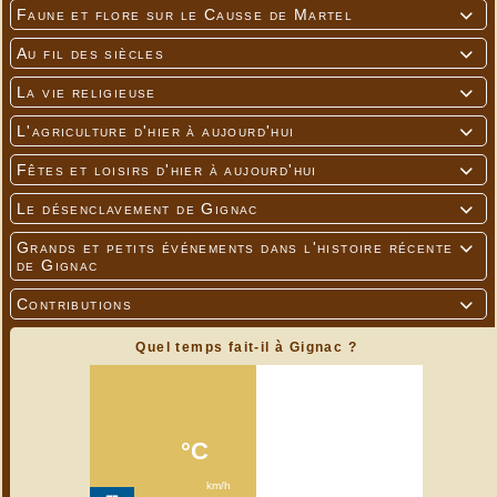
Faune et flore sur le Causse de Martel

Au fil des siècles

La vie religieuse

L'agriculture d'hier à aujourd'hui

Fêtes et loisirs d'hier à aujourd'hui

Le désenclavement de Gignac

Grands et petits événements dans l'histoire récente

de Gignac
Contributions

Quel temps fait-il à Gignac ?