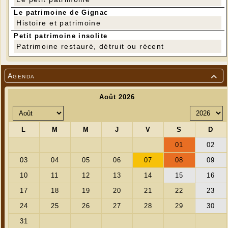
Le patrimoine de Gignac
Histoire et patrimoine
---
Petit patrimoine insolite
Nous étions 11 participants pour randonner entre le
Patrimoine restauré, détruit ou récent
Château de Noailles et le Château de la Fage
Photo Jean-Pierre Gaillard
Agenda
