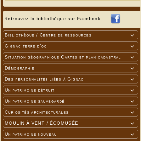
Retrouvez la bibliothèque sur Facebook
Bibliothèque / Centre de ressources

Gignac terre d'oc

Situation géographique Cartes et plan cadastral

Démographie

Des personnalités liées à Gignac

Un patrimoine détruit

Un patrimoine sauvegardé

Curiosités architecturales

MOULIN À VENT / ÉCOMUSÉE

Un patrimoine nouveau
