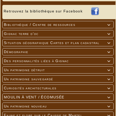
Retrouvez la bibliothèque sur Facebook
Bibliothèque / Centre de ressources

Gignac terre d'oc

Situation géographique Cartes et plan cadastral

Démographie

Des personnalités liées à Gignac

Un patrimoine détruit

Un patrimoine sauvegardé

Curiosités architecturales

MOULIN À VENT / ÉCOMUSÉE

Un patrimoine nouveau

Faune et flore sur le Causse de Martel
