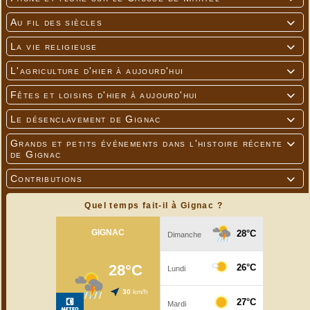
Au fil des siècles

La vie religieuse

L'agriculture d'hier à aujourd'hui

Fêtes et loisirs d'hier à aujourd'hui

Le désenclavement de Gignac

Grands et petits événements dans l'histoire récente

de Gignac
Contributions

Quel temps fait-il à Gignac ?