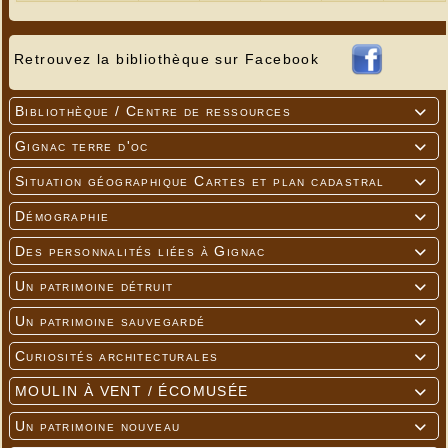
Retrouvez la bibliothèque sur Facebook
Bibliothèque / Centre de ressources

Gignac terre d'oc

Situation géographique Cartes et plan cadastral

Démographie

Des personnalités liées à Gignac

Un patrimoine détruit

Un patrimoine sauvegardé

Curiosités architecturales

MOULIN À VENT / ÉCOMUSÉE

Un patrimoine nouveau
