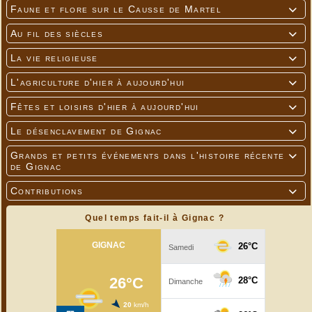
Faune et flore sur le Causse de Martel

Au fil des siècles

La vie religieuse

L'agriculture d'hier à aujourd'hui

Fêtes et loisirs d'hier à aujourd'hui

Le désenclavement de Gignac

Grands et petits événements dans l'histoire récente

de Gignac
Contributions

Quel temps fait-il à Gignac ?