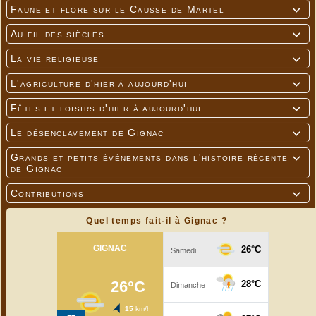
Faune et flore sur le Causse de Martel

Au fil des siècles

La vie religieuse

L'agriculture d'hier à aujourd'hui

Fêtes et loisirs d'hier à aujourd'hui

Le désenclavement de Gignac

Grands et petits événements dans l'histoire récente

de Gignac
Contributions

Quel temps fait-il à Gignac ?