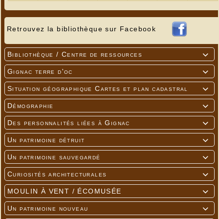
Retrouvez la bibliothèque sur Facebook
Bibliothèque / Centre de ressources

Gignac terre d'oc

Situation géographique Cartes et plan cadastral

Démographie

Des personnalités liées à Gignac

Un patrimoine détruit

Un patrimoine sauvegardé

Curiosités architecturales

MOULIN À VENT / ÉCOMUSÉE

Un patrimoine nouveau
