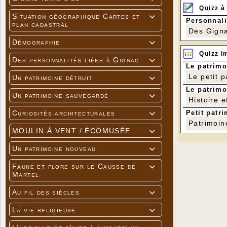
Quizz à
Situation géographique Cartes et

Personnali
plan cadastral
Des Gigna
Démographie

Quizz i
Des personnalités liées à Gignac

Le patrimo
Le petit 
Un patrimoine détruit

Le patrimo
Un patrimoine sauvegardé

Histoire e
Petit patri
Curiosités architecturales

Patrimoin
MOULIN À VENT / ÉCOMUSÉE

Un patrimoine nouveau

Faune et flore sur le Causse de

Martel
Au fil des siècles

La vie religieuse
