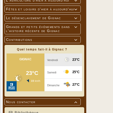
L'agriculture d'hier à aujourd'hui

Fêtes et loisirs d'hier à aujourd'hui

Le désenclavement de Gignac

Grands et petits événements dans

l'histoire récente de Gignac
Contributions

Quel temps fait-il à Gignac ?
Nous contacter

Bibliothèque