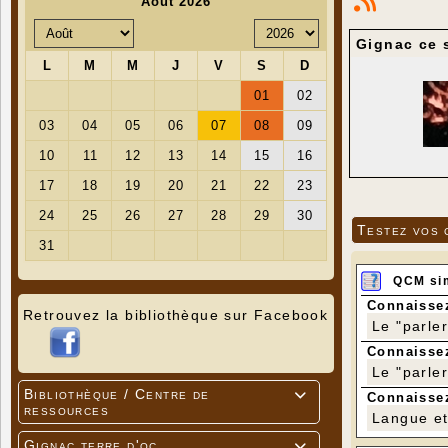
Gignac ce s
Testez vos 
QCM si
Connaissez
Retrouvez la bibliothèque sur Facebook
Le "parle
Connaissez
Le "parle
Bibliothèque / Centre de

Connaissez
ressources
Langue et 
Gignac terre d'oc
