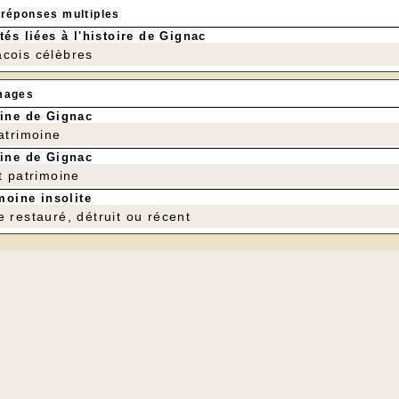
 réponses multiples
tés liées à l'histoire de Gignac
cois célèbres
mages
ine de Gignac
patrimoine
ine de Gignac
t patrimoine
moine insolite
e restauré, détruit ou récent
17 h 45 : Montée du brouillard au