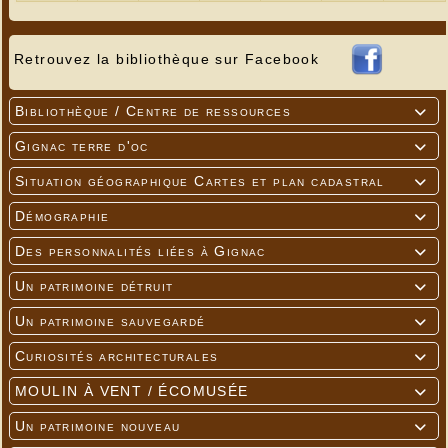
Retrouvez la bibliothèque sur Facebook
Bibliothèque / Centre de ressources

Gignac terre d'oc

Situation géographique Cartes et plan cadastral

Démographie

Des personnalités liées à Gignac

Un patrimoine détruit

Un patrimoine sauvegardé

Curiosités architecturales

MOULIN À VENT / ÉCOMUSÉE

Un patrimoine nouveau
