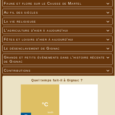
Faune et flore sur le Causse de Martel

Au fil des siècles

La vie religieuse

L'agriculture d'hier à aujourd'hui

Fêtes et loisirs d'hier à aujourd'hui

Le désenclavement de Gignac

Grands et petits événements dans l'histoire récente

de Gignac
Contributions

Quel temps fait-il à Gignac ?