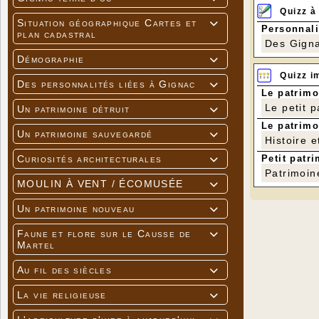
Quizz à
Situation géographique Cartes et

Personnali
plan cadastral
Des Gigna
Démographie

Quizz i
Des personnalités liées à Gignac

Le patrimo
Le petit 
Un patrimoine détruit

Le patrimo
Un patrimoine sauvegardé

Histoire e
Petit patri
Curiosités architecturales

Patrimoin
MOULIN À VENT / ÉCOMUSÉE

Un patrimoine nouveau

Faune et flore sur le Causse de

Martel
Au fil des siècles

La vie religieuse
