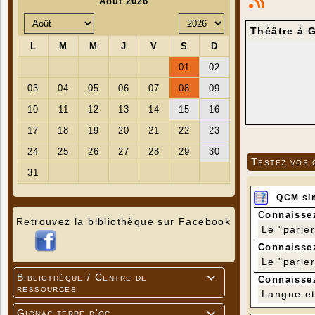
Théâtre à 
In
Testez vos 
QCM si
Connaissez
Retrouvez la bibliothèque sur Facebook
Le "parle
Connaissez
Le "parle
Bibliothèque / Centre de

Connaissez
ressources
Langue et 
Gignac terre d'oc
