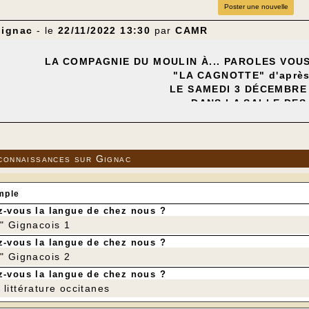
Poster une nouvelle
Gignac
- le
22/11/2022 13:30
par
CAMR
LA COMPAGNIE DU MOULIN À... PAROLES VOU
"LA CAGNOTTE" d'aprè
LE SAMEDI 3 DÉCEMBRE 
DANS LA SALLE DES
terprétée par Roger Bouyssou - Michel Brousse - Thierry
Michel Le Bris - Francine Liébus - E
Mise en scène : Jacquel
---
connaissances sur Gignac
mple
-vous la langue de chez nous ?
r" Gignacois 1
-vous la langue de chez nous ?
r" Gignacois 2
-vous la langue de chez nous ?
littérature occitanes