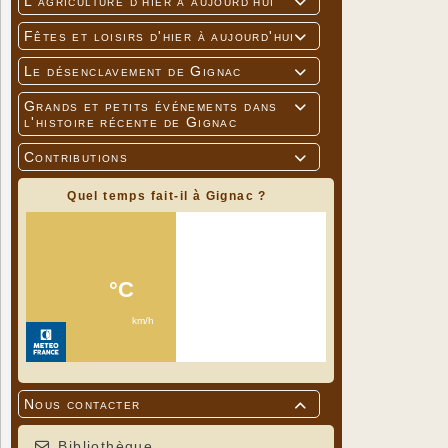
L'agriculture d'hier à aujourd'hui

Fêtes et loisirs d'hier à aujourd'hui

Le désenclavement de Gignac

Grands et petits événements dans

l'histoire récente de Gignac
Contributions

Quel temps fait-il à Gignac ?
Nous contacter

Bibliothèque