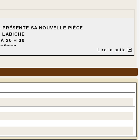
S PRÉSENTE SA NOUVELLE PIÈCE
s LABICHE
À 20 H 30
 FÊTES
Lire la suite
 Dionis - Gérard Lacroix - François Lafon -
ric Picard - Guy Signol
ine Leclère