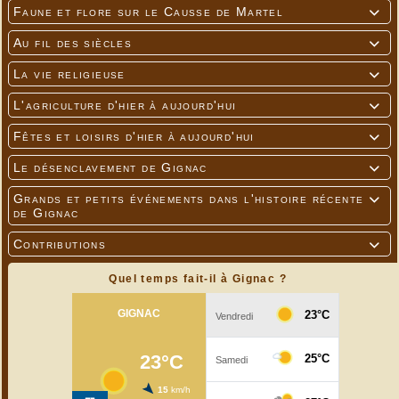
Faune et flore sur le Causse de Martel

Au fil des siècles

La vie religieuse

L'agriculture d'hier à aujourd'hui

Fêtes et loisirs d'hier à aujourd'hui

Le désenclavement de Gignac

Grands et petits événements dans l'histoire récente

de Gignac
Contributions

Quel temps fait-il à Gignac ?