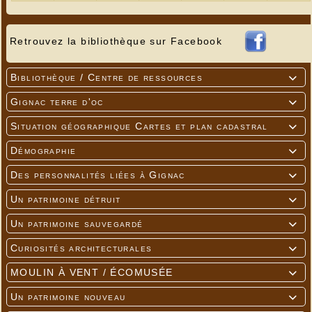
Retrouvez la bibliothèque sur Facebook
Bibliothèque / Centre de ressources

Gignac terre d'oc

Situation géographique Cartes et plan cadastral

Démographie

Des personnalités liées à Gignac

Un patrimoine détruit

Un patrimoine sauvegardé

Curiosités architecturales

MOULIN À VENT / ÉCOMUSÉE

Un patrimoine nouveau
