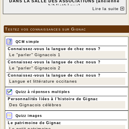
DANS LA SALLE DES ASSOCIATIONS (ancienne
bibliothèque)
Lire la suite
---
L'atelier "Danses traditionnelles" est animé par
Dominique Pluvinage.
Au programme :
Testez vos connaissances sur Gignac
- Apprentissage ou révision des pas de danses les
plus couramment jouées dans les bals.
- Apprentissage ou révision de danses collectives,
QCM simple
de répertoires divers (berry, béarnais, basque,
breton, etc...).
Connaissez-vous la langue de chez nous ?
Le but est la transmission et le partage de danses
Le "parler" Gignacois 1
apprises au cours de bals, ateliers ou stages.
Connaissez-vous la langue de chez nous ?
Cet atelier est ouvert aux débutants et non-
débutants ainsi qu'aux initiés qui souhaiteraient
Le "parler" Gignacois 2
partager leurs connaissances en danse Trad'.
Connaissez-vous la langue de chez nous ?
Langue et littérature occitanes
Quizz à réponses multiples
Personnalités liées à l'histoire de Gignac
Des Gignacois célèbres
Quizz images
Le patrimoine de Gignac
Le petit patrimoine