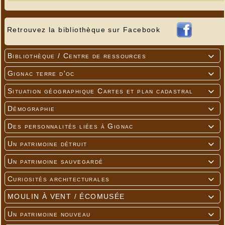
Retrouvez la bibliothèque sur Facebook
Bibliothèque / Centre de ressources

Gignac terre d'oc

Situation géographique Cartes et plan cadastral

Démographie

Des personnalités liées à Gignac

Un patrimoine détruit

Un patrimoine sauvegardé

Curiosités architecturales

MOULIN À VENT / ÉCOMUSÉE

Un patrimoine nouveau
