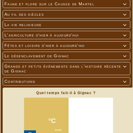
Faune et flore sur le Causse de Martel

Au fil des siècles

La vie religieuse

L'agriculture d'hier à aujourd'hui

Fêtes et loisirs d'hier à aujourd'hui

Le désenclavement de Gignac

Grands et petits événements dans l'histoire récente

de Gignac
Contributions

Quel temps fait-il à Gignac ?