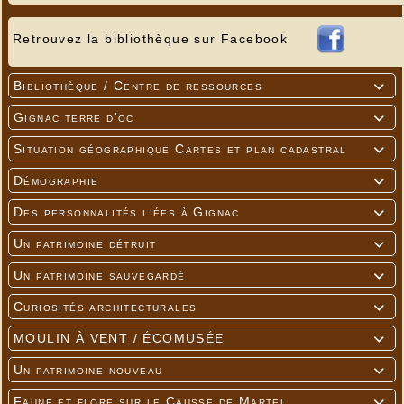
Retrouvez la bibliothèque sur Facebook
Bibliothèque / Centre de ressources

Gignac terre d'oc

Situation géographique Cartes et plan cadastral

Démographie

Des personnalités liées à Gignac

Un patrimoine détruit

Un patrimoine sauvegardé

Curiosités architecturales

MOULIN À VENT / ÉCOMUSÉE

Un patrimoine nouveau

Faune et flore sur le Causse de Martel
