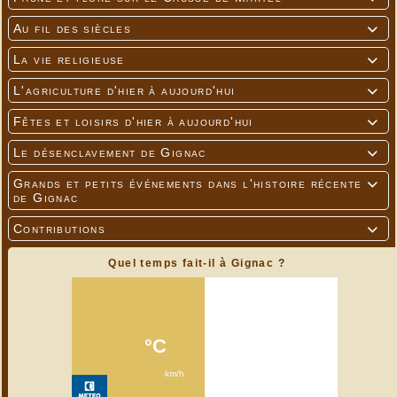
Au fil des siècles

La vie religieuse

L'agriculture d'hier à aujourd'hui

Fêtes et loisirs d'hier à aujourd'hui

Le désenclavement de Gignac

Grands et petits événements dans l'histoire récente

de Gignac
Contributions

Quel temps fait-il à Gignac ?