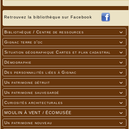
Retrouvez la bibliothèque sur Facebook
Bibliothèque / Centre de ressources

Gignac terre d'oc

Situation géographique Cartes et plan cadastral

Démographie

Des personnalités liées à Gignac

Un patrimoine détruit

Un patrimoine sauvegardé

Curiosités architecturales

MOULIN À VENT / ÉCOMUSÉE

Un patrimoine nouveau
