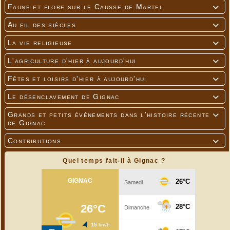
Faune et flore sur le Causse de Martel

Au fil des siècles

La vie religieuse

L'agriculture d'hier à aujourd'hui

Fêtes et loisirs d'hier à aujourd'hui

Le désenclavement de Gignac

Grands et petits événements dans l'histoire récente

de Gignac
Contributions

Quel temps fait-il à Gignac ?