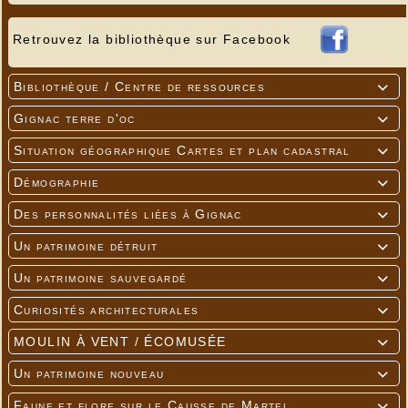
Retrouvez la bibliothèque sur Facebook
Bibliothèque / Centre de ressources

Gignac terre d'oc

Situation géographique Cartes et plan cadastral

Démographie

Des personnalités liées à Gignac

Un patrimoine détruit

Un patrimoine sauvegardé

Curiosités architecturales

MOULIN À VENT / ÉCOMUSÉE

Un patrimoine nouveau

Faune et flore sur le Causse de Martel
