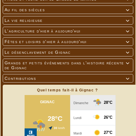
Au fil des siècles

La vie religieuse

L'agriculture d'hier à aujourd'hui

Fêtes et loisirs d'hier à aujourd'hui

Le désenclavement de Gignac

Grands et petits événements dans l'histoire récente

de Gignac
Contributions

Quel temps fait-il à Gignac ?