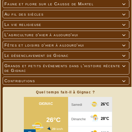
Faune et flore sur le Causse de Martel

Au fil des siècles

La vie religieuse

L'agriculture d'hier à aujourd'hui

Fêtes et loisirs d'hier à aujourd'hui

Le désenclavement de Gignac

Grands et petits événements dans l'histoire récente

de Gignac
Contributions

Quel temps fait-il à Gignac ?