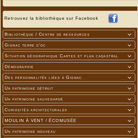
Retrouvez la bibliothèque sur Facebook
Bibliothèque / Centre de ressources

Gignac terre d'oc

Situation géographique Cartes et plan cadastral

Démographie

Des personnalités liées à Gignac

Un patrimoine détruit

Un patrimoine sauvegardé

Curiosités architecturales

MOULIN À VENT / ÉCOMUSÉE

Un patrimoine nouveau
