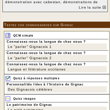
démonstration avec cabestan, démonstrations de
mouture, visites commentées. La maison du meunier
Lire la suite
sera également ouverte au public. Port du masque
conseillé, gel mis à disposition.
Depuis le début avril deux groupes constitués ont
déjà visité le moulin et assisté à des démonstrations
Testez vos connaissances sur Gignac
de mouture (un groupe de collectionneurs de
voitures anciennes du Lot et une école de Corrèze).
D'autres groupes sont inscrits pour les semaines à
QCM simple
venir.
Le magazine KIWAÏ (édition Corrèze/Lot) consacrera
Connaissez-vous la langue de chez nous ?
un article au Moulin à vent de Gignac et la photo de
Le "parler" Gignacois 1
couverture sera celle du moulin de Gignac. KIWAÏ
Connaissez-vous la langue de chez nous ?
est une revue consacrée à la détente (patrimoine
local, rando, recettes, coaching, santé, société jeux)
Le "parler" Gignacois 2
et mise gratuitement à disposition du public, en
Connaissez-vous la langue de chez nous ?
particulier dans les salles d'attente.
Langue et littérature occitanes
Quizz à réponses multiples
Personnalités liées à l'histoire de Gignac
Des Gignacois célèbres
Quizz images
Le patrimoine de Gignac
Le petit patrimoine