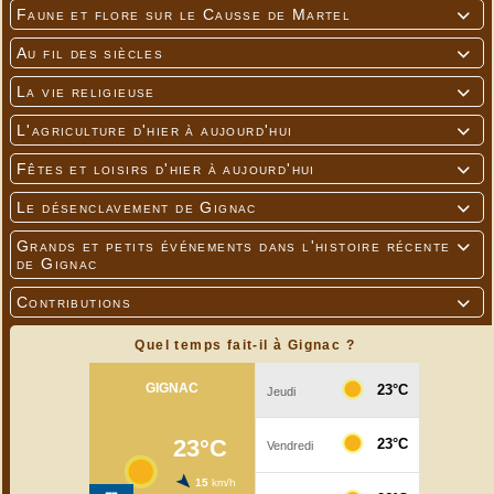
Faune et flore sur le Causse de Martel

Au fil des siècles

La vie religieuse

L'agriculture d'hier à aujourd'hui

Fêtes et loisirs d'hier à aujourd'hui

Le désenclavement de Gignac

Grands et petits événements dans l'histoire récente

de Gignac
Contributions

Quel temps fait-il à Gignac ?