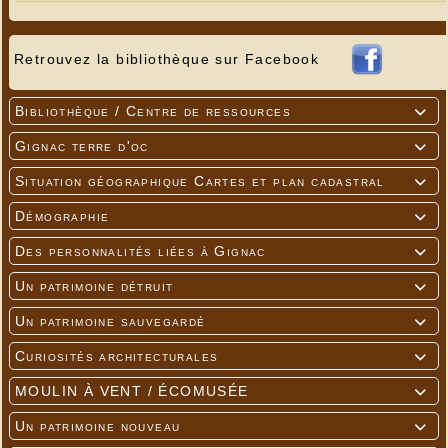
Retrouvez la bibliothèque sur Facebook
Bibliothèque / Centre de ressources

Gignac terre d'oc

Situation géographique Cartes et plan cadastral

Démographie

Des personnalités liées à Gignac

Un patrimoine détruit

Un patrimoine sauvegardé

Curiosités architecturales

MOULIN À VENT / ÉCOMUSÉE

Un patrimoine nouveau
