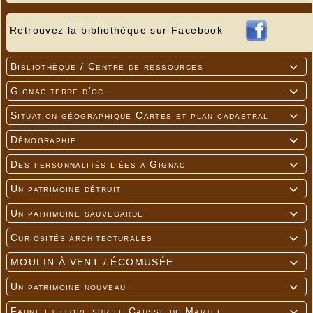
Retrouvez la bibliothèque sur Facebook
Bibliothèque / Centre de ressources

Gignac terre d'oc

Situation géographique Cartes et plan cadastral

Démographie

Des personnalités liées à Gignac

Un patrimoine détruit

Un patrimoine sauvegardé

Curiosités architecturales

MOULIN À VENT / ÉCOMUSÉE

Un patrimoine nouveau

Faune et flore sur le Causse de Martel
