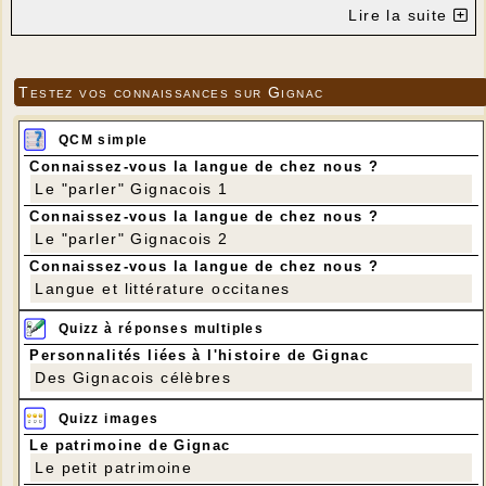
613,40 €. Les comédiens et l'association ont été
Lire la suite
d'accord pour donner cette somme pour l'Ukraine,
par l'intermédiaire du Secours Populaire de
Souillac.
Nous remercions tous les donateurs.
Testez vos connaissances sur Gignac
QCM simple
Connaissez-vous la langue de chez nous ?
Le "parler" Gignacois 1
Connaissez-vous la langue de chez nous ?
Le "parler" Gignacois 2
Connaissez-vous la langue de chez nous ?
Langue et littérature occitanes
Quizz à réponses multiples
Personnalités liées à l'histoire de Gignac
Des Gignacois célèbres
Quizz images
Le patrimoine de Gignac
Le petit patrimoine