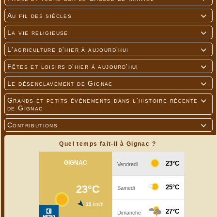
Au fil des siècles

La vie religieuse

L'agriculture d'hier à aujourd'hui

Fêtes et loisirs d'hier à aujourd'hui

Le désenclavement de Gignac

Grands et petits événements dans l'histoire récente

de Gignac
Contributions

Quel temps fait-il à Gignac ?