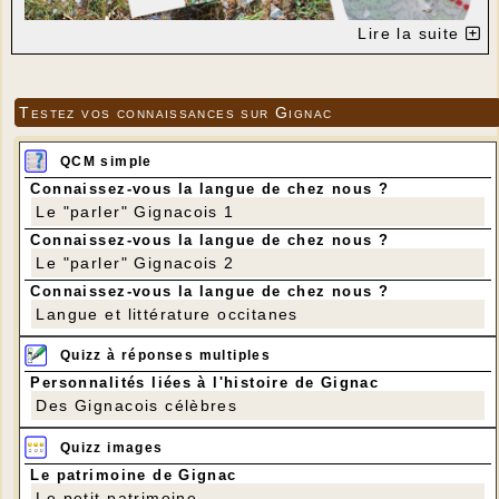
Lire la suite
Testez vos connaissances sur Gignac
QCM simple
Connaissez-vous la langue de chez nous ?
Le "parler" Gignacois 1
Connaissez-vous la langue de chez nous ?
Bouteilles en verre fracassées contre la Pierre,
débris de verre un peu partout sur la pelouse et
Le "parler" Gignacois 2
panneau dégradé...
Connaissez-vous la langue de chez nous ?
Langue et littérature occitanes
Quizz à réponses multiples
Personnalités liées à l'histoire de Gignac
Des Gignacois célèbres
Quizz images
Le patrimoine de Gignac
Le petit patrimoine