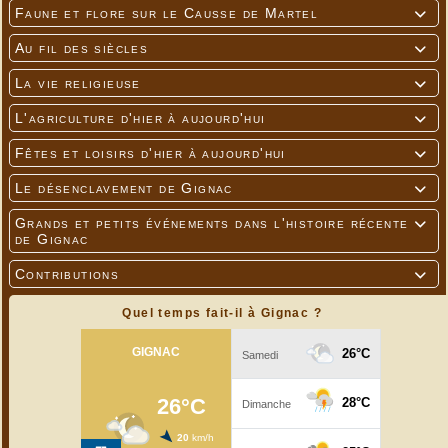
Faune et flore sur le Causse de Martel

Au fil des siècles

La vie religieuse

L'agriculture d'hier à aujourd'hui

Fêtes et loisirs d'hier à aujourd'hui

Le désenclavement de Gignac

Grands et petits événements dans l'histoire récente

de Gignac
Contributions

Quel temps fait-il à Gignac ?