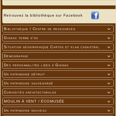
Retrouvez la bibliothèque sur Facebook
Bibliothèque / Centre de ressources

Gignac terre d'oc

Situation géographique Cartes et plan cadastral

Démographie

Des personnalités liées à Gignac

Un patrimoine détruit

Un patrimoine sauvegardé

Curiosités architecturales

MOULIN À VENT / ÉCOMUSÉE

Un patrimoine nouveau
