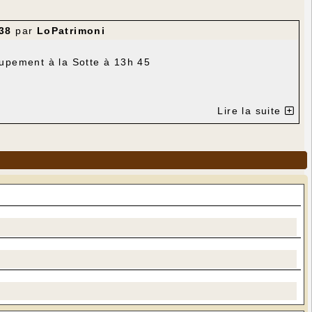
38
par
LoPatrimoni
upement à la Sotte à 13h 45
ustée à la Sotte, sur la table installée par la mairie.
Lire la suite