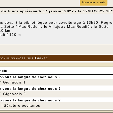
Poster une nouvelle
du lundi après-midi 17 janvier 2022
- le
12/01/2022 10:
s devant la bibliothèque pour covoiturage à 13h30. Regro
la Sotte / Mas Redon / le Villajou / Mas Roudié / la Sotte
 10 km
sitif 120 m
i offrira la galette aux participant-e-s et celle-ci sera dég
tre gobelet.
connaissances sur Gignac
mple
-vous la langue de chez nous ?
r" Gignacois 1
-vous la langue de chez nous ?
r" Gignacois 2
-vous la langue de chez nous ?
littérature occitanes