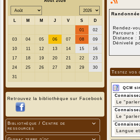
Randonnée 
Rendez-vou
Parcours : 
Distance :
Dénivelé po
Lo Patrimòn
Apportez vo
Testez vos 
QCM si
Connaissez
Retrouvez la bibliothèque sur Facebook
Le "parle
Connaissez
Le "parle
Bibliothèque / Centre de

Connaissez
ressources
Langue et 
Gignac terre d'oc
