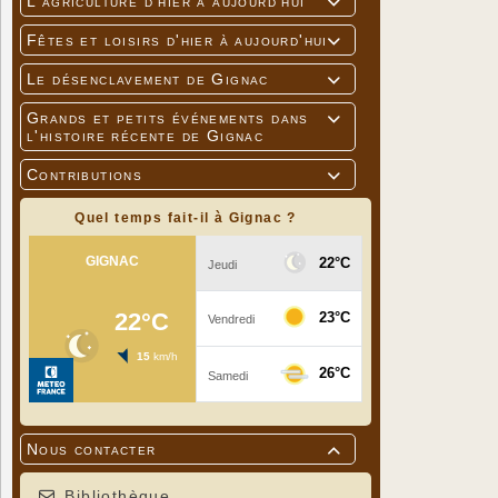
L'agriculture d'hier à aujourd'hui

Fêtes et loisirs d'hier à aujourd'hui

Le désenclavement de Gignac

Grands et petits événements dans

l'histoire récente de Gignac
Contributions

Quel temps fait-il à Gignac ?
Nous contacter

Bibliothèque