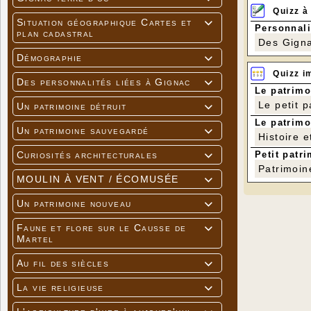
Quizz à
Situation géographique Cartes et

Personnali
plan cadastral
Des Gigna
Démographie

Quizz i
Des personnalités liées à Gignac

Le patrimo
Le petit 
Un patrimoine détruit

Le patrimo
Un patrimoine sauvegardé

Histoire e
Petit patri
Curiosités architecturales

Patrimoin
MOULIN À VENT / ÉCOMUSÉE

Un patrimoine nouveau

Faune et flore sur le Causse de

Martel
Au fil des siècles

La vie religieuse
