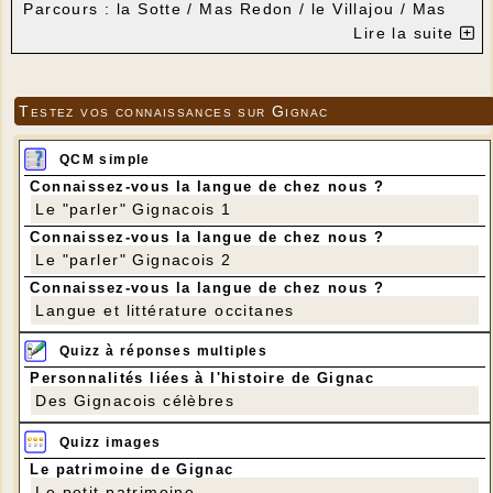
Parcours : la Sotte / Mas Redon / le Villajou / Mas
Roudié / la Sotte
Lire la suite
Distance : 10 km
Dénivelé positif 120 m
Lo Patrimòni offrira la galette aux participant-e-s et
celle-ci sera dégustée à la Sotte, sur la table
Testez vos connaissances sur Gignac
installée par la mairie.
Apportez votre gobelet.
QCM simple
Connaissez-vous la langue de chez nous ?
Le "parler" Gignacois 1
Connaissez-vous la langue de chez nous ?
Le "parler" Gignacois 2
Connaissez-vous la langue de chez nous ?
Langue et littérature occitanes
Quizz à réponses multiples
Personnalités liées à l'histoire de Gignac
Des Gignacois célèbres
Quizz images
Le patrimoine de Gignac
Le petit patrimoine