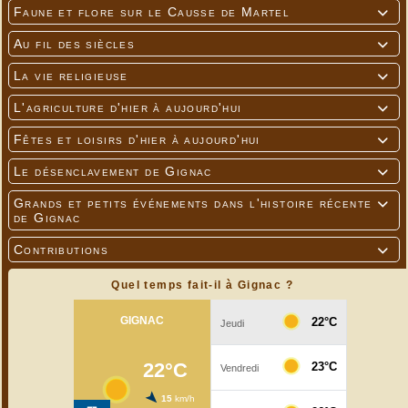
Faune et flore sur le Causse de Martel

Au fil des siècles

La vie religieuse

L'agriculture d'hier à aujourd'hui

Fêtes et loisirs d'hier à aujourd'hui

Le désenclavement de Gignac

Grands et petits événements dans l'histoire récente

de Gignac
Contributions

Quel temps fait-il à Gignac ?