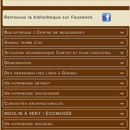
Retrouvez la bibliothèque sur Facebook
Bibliothèque / Centre de ressources

Gignac terre d'oc

Situation géographique Cartes et plan cadastral

Démographie

Des personnalités liées à Gignac

Un patrimoine détruit

Un patrimoine sauvegardé

Curiosités architecturales

MOULIN À VENT / ÉCOMUSÉE

Un patrimoine nouveau
