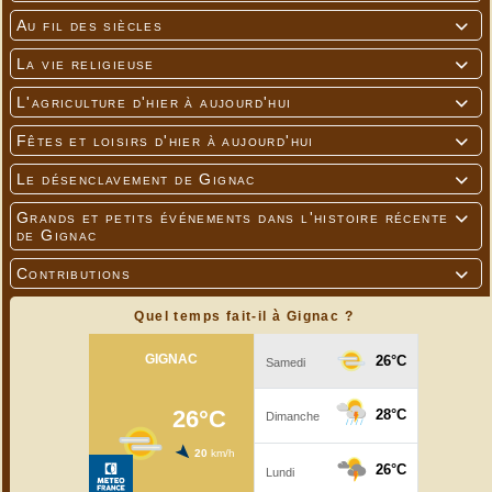
Au fil des siècles

La vie religieuse

L'agriculture d'hier à aujourd'hui

Fêtes et loisirs d'hier à aujourd'hui

Le désenclavement de Gignac

Grands et petits événements dans l'histoire récente

de Gignac
Contributions

Quel temps fait-il à Gignac ?