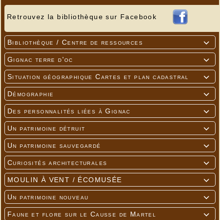
Retrouvez la bibliothèque sur Facebook
Bibliothèque / Centre de ressources

Gignac terre d'oc

Situation géographique Cartes et plan cadastral

Démographie

Des personnalités liées à Gignac

Un patrimoine détruit

Un patrimoine sauvegardé

Curiosités architecturales

MOULIN À VENT / ÉCOMUSÉE

Un patrimoine nouveau

Faune et flore sur le Causse de Martel
