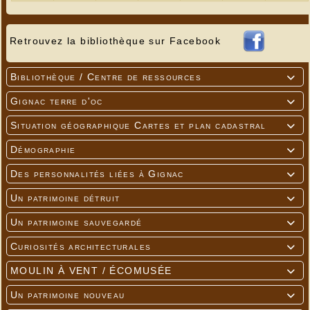
Retrouvez la bibliothèque sur Facebook
Bibliothèque / Centre de ressources

Gignac terre d'oc

Situation géographique Cartes et plan cadastral

Démographie

Des personnalités liées à Gignac

Un patrimoine détruit

Un patrimoine sauvegardé

Curiosités architecturales

MOULIN À VENT / ÉCOMUSÉE

Un patrimoine nouveau
