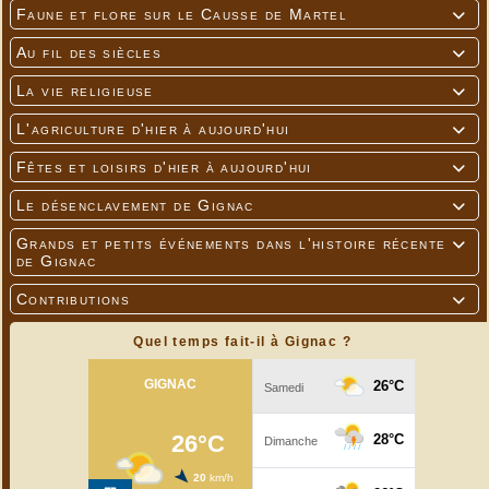
Faune et flore sur le Causse de Martel

Au fil des siècles

La vie religieuse

L'agriculture d'hier à aujourd'hui

Fêtes et loisirs d'hier à aujourd'hui

Le désenclavement de Gignac

Grands et petits événements dans l'histoire récente

de Gignac
Contributions

Quel temps fait-il à Gignac ?