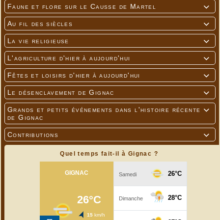
Faune et flore sur le Causse de Martel

Au fil des siècles

La vie religieuse

L'agriculture d'hier à aujourd'hui

Fêtes et loisirs d'hier à aujourd'hui

Le désenclavement de Gignac

Grands et petits événements dans l'histoire récente

de Gignac
Contributions

Quel temps fait-il à Gignac ?