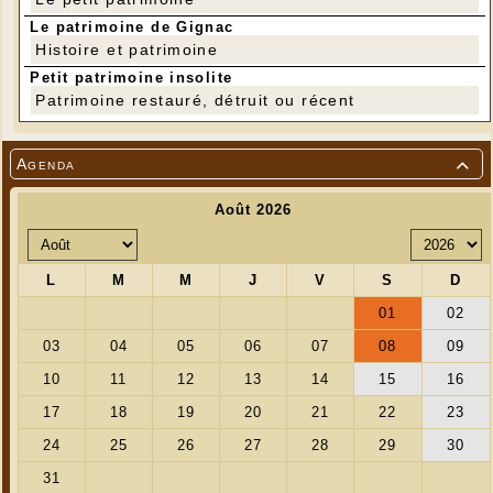
Le patrimoine de Gignac
Histoire et patrimoine
Petit patrimoine insolite
Patrimoine restauré, détruit ou récent
Agenda

---
Tarifs
Entrée adulte : 6 €
Entrée enfant (- de 18 ans) : 3 €
Titulaire de la carte de soutien : 4 €