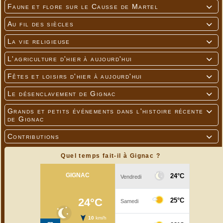
Faune et flore sur le Causse de Martel

Au fil des siècles

La vie religieuse

L'agriculture d'hier à aujourd'hui

Fêtes et loisirs d'hier à aujourd'hui

Le désenclavement de Gignac

Grands et petits événements dans l'histoire récente

de Gignac
Contributions

Quel temps fait-il à Gignac ?