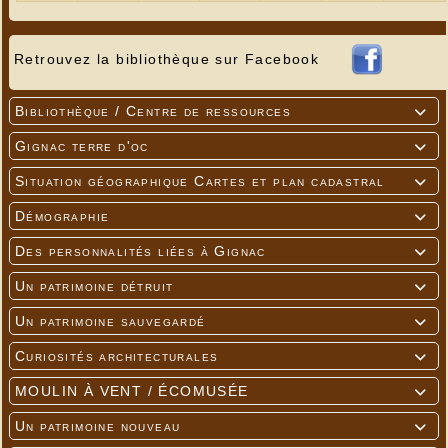
Retrouvez la bibliothèque sur Facebook
Bibliothèque / Centre de ressources

Gignac terre d'oc

Situation géographique Cartes et plan cadastral

Démographie

Des personnalités liées à Gignac

Un patrimoine détruit

Un patrimoine sauvegardé

Curiosités architecturales

MOULIN À VENT / ÉCOMUSÉE

Un patrimoine nouveau
