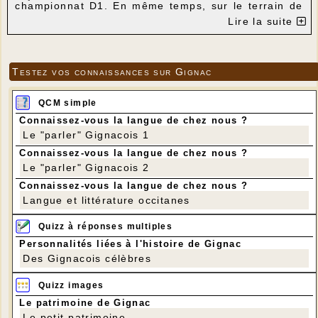
championnat D1. En même temps, sur le terrain de
GRAMAT, à 15 h, l'équipe 2 de l'ESCG sera reçue
Lire la suite
par Causse Limargue.
Venez voir nos jeunes qui travaillent bien aux
entraînements et nous font voir de beaux matchs
depuis le début de la saison.
Testez vos connaissances sur Gignac
Pas de pass sanitaire à Gignac mais le port du
masque dans les tribunes est nécessaire.
Vive l'ESCG !
QCM simple
Connaissez-vous la langue de chez nous ?
Le "parler" Gignacois 1
Connaissez-vous la langue de chez nous ?
Le "parler" Gignacois 2
Connaissez-vous la langue de chez nous ?
Langue et littérature occitanes
Quizz à réponses multiples
Personnalités liées à l'histoire de Gignac
Des Gignacois célèbres
Quizz images
Le patrimoine de Gignac
Le petit patrimoine