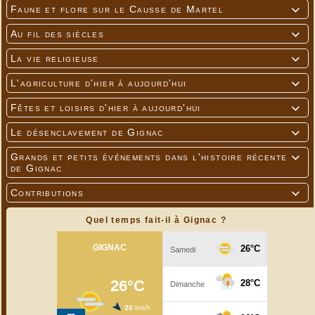
Faune et flore sur le Causse de Martel

Au fil des siècles

La vie religieuse

L'agriculture d'hier à aujourd'hui

Fêtes et loisirs d'hier à aujourd'hui

Le désenclavement de Gignac

Grands et petits événements dans l'histoire récente

de Gignac
Contributions

Quel temps fait-il à Gignac ?