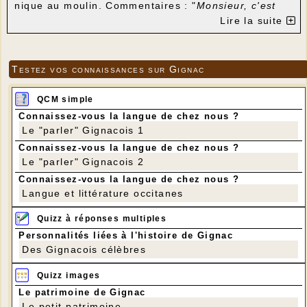
nique au moulin. Commentaires : "
Monsieur, c'est
beau ici avec le moulin
." "
Et le site est bien
Lire la suite
arrangé
," précise un autre. Cet après-midi ils vont
rejoindre le druide au Pech de la Castagne pour une
bataille entre Gaulois et Romains.
Testez vos connaissances sur Gignac
QCM simple
Connaissez-vous la langue de chez nous ?
Le "parler" Gignacois 1
Connaissez-vous la langue de chez nous ?
Le "parler" Gignacois 2
Connaissez-vous la langue de chez nous ?
Langue et littérature occitanes
Quizz à réponses multiples
Personnalités liées à l'histoire de Gignac
Des Gignacois célèbres
Quizz images
Le patrimoine de Gignac
Le petit patrimoine