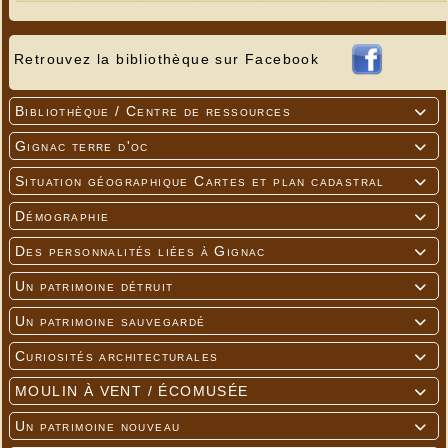
Retrouvez la bibliothèque sur Facebook
Bibliothèque / Centre de ressources

Gignac terre d'oc

Situation géographique Cartes et plan cadastral

Démographie

Des personnalités liées à Gignac

Un patrimoine détruit

Un patrimoine sauvegardé

Curiosités architecturales

MOULIN À VENT / ÉCOMUSÉE

Un patrimoine nouveau
