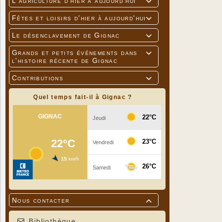
L'agriculture d'hier à aujourd'hui

Fêtes et loisirs d'hier à aujourd'hui

Le désenclavement de Gignac

Grands et petits événements dans

l'histoire récente de Gignac
Contributions

Quel temps fait-il à Gignac ?
Nous contacter

Bibliothèque