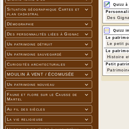
Quizz à
Situation géographique Cartes et

Personnali
plan cadastral
Des Gigna
Démographie

Quizz i
Des personnalités liées à Gignac

Le patrimo
Le petit 
Un patrimoine détruit

Le patrimo
Un patrimoine sauvegardé

Histoire e
Petit patri
Curiosités architecturales

Projection
Patrimoin
communes C
MOULIN À VENT / ÉCOMUSÉE

"
Après une 
club du No
Un patrimoine nouveau
finir le c

établis de 
Faune et flore sur le Causse de

Martel
Retrouver l
Pour toute 
Au fil des siècles

La vie religieuse
