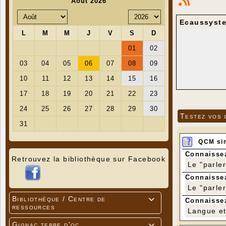
Ecaussyste
Testez vos 
QCM si
Connaissez
Retrouvez la bibliothèque sur Facebook
Le "parle
Connaissez
Le "parle
Bibliothèque / Centre de

Connaissez
ressources
Langue et 
Gignac terre d'oc
