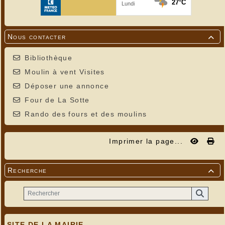
Entre un fils sur la défensive et une fille cabossés
par l'amour, la mission s'avère difficile mais réserve
son lot d'heureuses surprises - car il n'est pas trop
tard pour renouer. En famille, on rit, on pleure, on
s'engueule et, surtout, on s'aime.
Nous contacter

Bibliothèque
Moulin à vent Visites
Déposer une annonce
Four de La Sotte
Rando des fours et des moulins
Imprimer la page...
Recherche

SITE DE LA MAIRIE